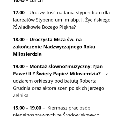
16.45
– Lunch
17.00
– Uroczystość nadania stypendium dla
laureatów Stypendium im abp. J. Życińskiego
?Świadkowie Bożego Piękna?
18.00
–
Uroczysta Msza św. na
zakończenie Nadzwyczajnego Roku
Miłosierdzia
19.00
–
Montaż słowno?muzyczny: ?Jan
Paweł II ? Święty Papież Miłosierdzia?
– z
udziałem orkiestry pod batutą Roberta
Grudnia oraz aktora scen polskich Jerzego
Zelnika
15.00 – 19.00
– Kiermasz prac osób
niepełnosprawnych ze Środowiskowych