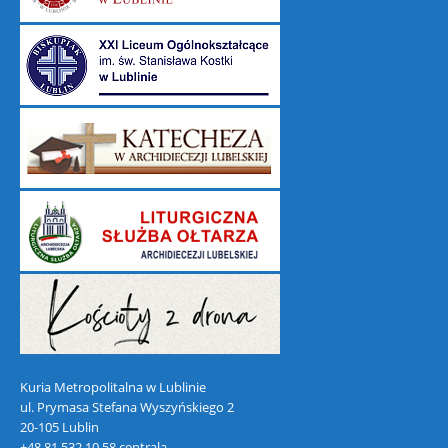
Kuria Metropolitalna w Lublinie
ul. Prymasa Stefana Wyszyńskiego 2
20-105 Lublin
+48 81 532 10 58 centrala