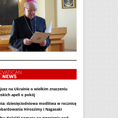
jusz na Ukrainie o wielkim znaczeniu
skich apeli o pokój
nia: dziesięciodniowa modlitwa w rocznicę
bardowania Hiroszimy i Nagasaki
hy: Kościół pomaga po trzęsieniu pod