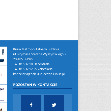
Kuria Metropolitalna w Lublinie
ul. Prymasa Stefana Wyszyńskiego 2
20-105 Lublin
+48 81 532 10 58 centrala
+48 81 532 12 25 kancelaria
kancelaria(znak @)diecezja.lublin.pl
POZOSTAŃ W KONTAKCIE