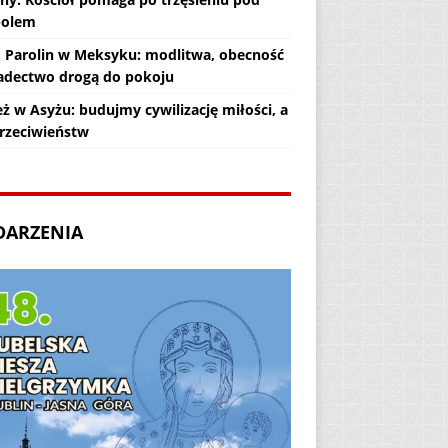
polem
. Parolin w Meksyku: modlitwa, obecność
iadectwo drogą do pokoju
ż w Asyżu: budujmy cywilizację miłości, a
przeciwieństw
DARZENIA