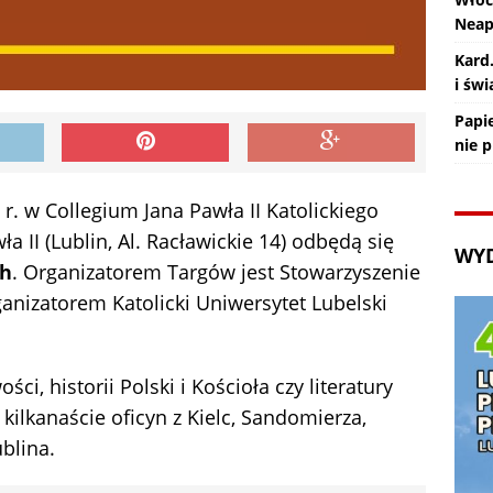
Nea
Kard
i św
Papie
nie 
r. w Collegium Jana Pawła II Katolickiego
a II (Lublin, Al. Racławickie 14) odbędą się
WY
ch
. Organizatorem Targów jest Stowarzyszenie
nizatorem Katolicki Uniwersytet Lubelski
ci, historii Polski i Kościoła czy literatury
 kilkanaście oficyn z Kielc, Sandomierza,
blina.