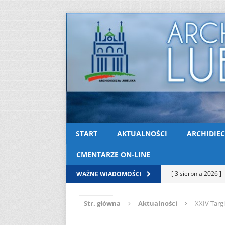
START
AKTUALNOŚCI
ARCHIDIEC
CMENTARZE ON-LINE
[ 3 sierpnia 2026 ]
WAŻNE WIADOMOŚCI
AKTUALNOŚCI
Str. główna
Aktualności
XXIV Targ
[ 2 sierpnia 2026 ]
[ 2 sierpnia 2026 ]