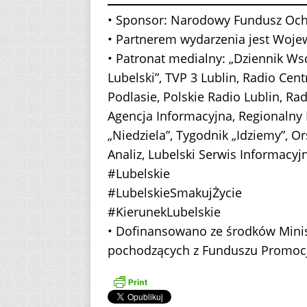
• Sponsor: Narodowy Fundusz Och
• Partnerem wydarzenia jest Wojew
• Patronat medialny: „Dziennik Wsc
Lubelski”, TVP 3 Lublin, Radio Cent
Podlasie, Polskie Radio Lublin, Ra
Agencja Informacyjna, Regionalny 
„Niedziela”, Tygodnik „Idziemy”, Or
Analiz, Lubelski Serwis Informacyj
#Lubelskie
#LubelskieSmakujŻycie
#KierunekLubelskie
• Dofinansowano ze środków Minis
pochodzących z Funduszu Promocj