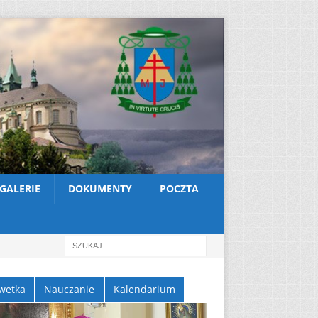
GALERIE
DOKUMENTY
POCZTA
wetka
Nauczanie
Kalendarium