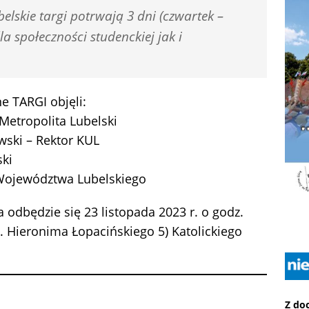
elskie targi potrwają 3 dni (czwartek –
la społeczności studenckiej jak i
 TARGI objęli:
 Metropolita Lubelski
owski – Rektor KUL
ki
k Województwa Lubelskiego
 odbędzie się 23 listopada 2023 r. o godz.
l. Hieronima Łopacińskiego 5) Katolickiego
Z do