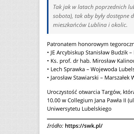
Tak jak w latach poprzednich lub
sobota), tak aby były dostępne d
mieszkańców Lublina i okolic.
Patronatem honorowym tegoroczne
• JE Arcybiskup Stanisław Budzik –
• Ks. prof. dr hab. Mirosław Kalin
• Lech Sprawka – Wojewoda Lubels
• Jarosław Stawiarski – Marszałe
Uroczystość otwarcia Targów, która
10.00 w Collegium Jana Pawła II (u
Uniwersytetu Lubelskiego
źródło:
https://swk.pl/