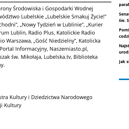
paraf
rony Środowiska i Gospodarki Wodnej
Senat
ództwo Lubelskie „Lubelskie Smakuj Życie!”
św. 
hodni”, „Nowy Tydzień w Lublinie”, „Kurier
Pomi
rum Lublin, Radio Plus, Katolickie Radio
codzi
dio Warszawa, „Gość Niedzielny”, Katolicka
Najs
Portal Informacyjny, Naszemiasto.pl,
urod
szak św. Mikołaja, Lubelska.tv, Biblioteka
Jak 
ny.
tra Kultury i Dziedzictwa Narodowego
i Kultury