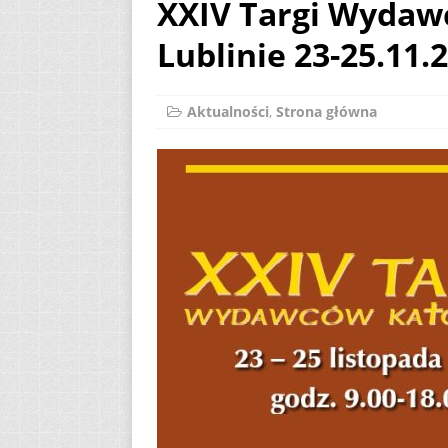
XXIV Targi Wydaw
[ 2 sierpnia 2026 ]
Lublinie 23-25.11.
12
AKTUALNOŚ
[ 6 sierpnia 2026 ]
Aktualności
,
Strona główna