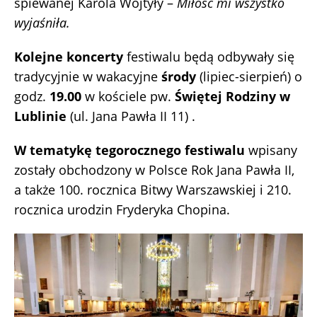
śpiewanej Karola Wojtyły –
Miłość mi wszystko
wyjaśniła.
Kolejne koncerty
festiwalu będą odbywały się
tradycyjnie w wakacyjne
środy
(lipiec-sierpień) o
godz.
19.00
w kościele pw.
Świętej Rodziny w
Lublinie
(ul. Jana Pawła II 11) .
W tematykę tegorocznego festiwalu
wpisany
zostały obchodzony w Polsce Rok Jana Pawła II,
a także 100. rocznica Bitwy Warszawskiej i 210.
rocznica urodzin Fryderyka Chopina.