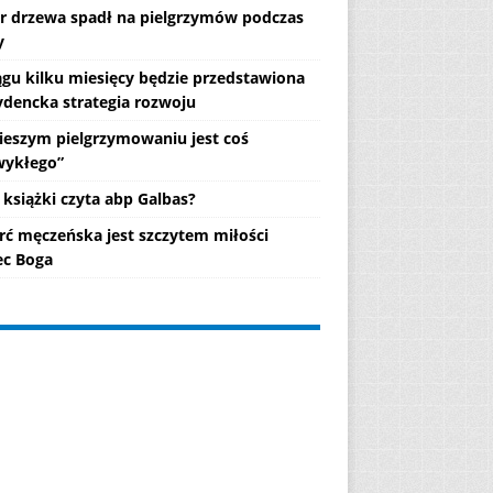
r drzewa spadł na pielgrzymów podczas
y
ągu kilku miesięcy będzie przedstawiona
ydencka strategia rozwoju
ieszym pielgrzymowaniu jest coś
wykłego”
 książki czyta abp Galbas?
rć męczeńska jest szczytem miłości
c Boga