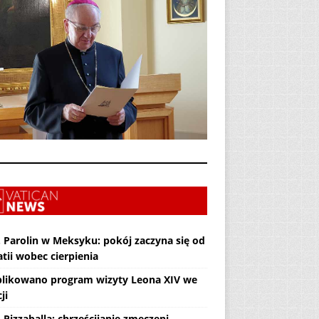
. Parolin w Meksyku: pokój zaczyna się od
tii wobec cierpienia
likowano program wizyty Leona XIV we
ji
 Pizzaballa: chrześcijanie zmęczeni