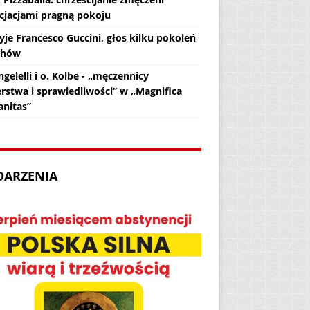
cjacjami pragną pokoju
yje Francesco Guccini, głos kilku pokoleń
chów
gelelli i o. Kolbe - „męczennicy
erstwa i sprawiedliwości” w „Magnifica
nitas”
DARZENIA