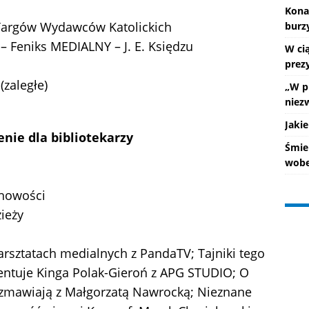
Kona
I Targów Wydawców Katolickich
burz
 Feniks MEDIALNY – J. E. Księdzu
W ci
prez
zaległe)
„W p
niez
Jakie
lenie dla bibliotekarzy
Śmie
wobe
chowości
zieży
arsztatach medialnych z PandaTV; Tajniki tego
entuje Kinga Polak-Gieroń z APG STUDIO; O
rozmawiają z Małgorzatą Nawrocką; Nieznane