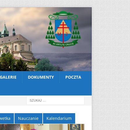
GALERIE
DOKUMENTY
POCZTA
wetka
Nauczanie
Kalendarium