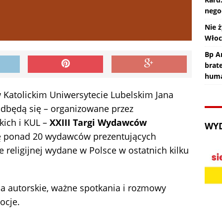
nego
Nie ż
Wło
Bp An
brat
huma
w Katolickim Uniwersytecie Lubelskim Jana
 odbędą się – organizowane przez
ich i KUL –
XXIII Targi Wydawców
WY
ię ponad 20 wydawców prezentujących
 religijnej wydane w Polsce w ostatnich kilku
a autorskie, ważne spotkania i rozmowy
ocje.