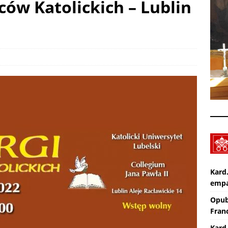
ców Katolickich – Lublin
Apel na miesiąc abstynencji – sierpień 2026
AKTUALNOŚCI
Pot, śpiew, duch – pielgrzymka. SPOTKANIA Z WIARĄ w 19
A (9.08.2026)
AKTUALNOŚCI
Kard
empa
Opub
Franc
Kard.