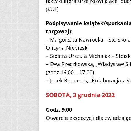
fakty o literaturze rozwijającej d
(KUL)
Podpisywanie książek/spotkania
targowej)
:
– Małgorzata Nawrocka – stoisko
Oficyna Niebieski
– Siostra Urszula Michalak – Sto
– Ewa Rzeczkowska, „Władysław Si
(godz.16.00 – 17.00)
– Jacek Romanek, „Kolaboracja z 
SOBOTA, 3 grudnia 2022
Godz. 9.00
Otwarcie ekspozycji dla zwiedzając