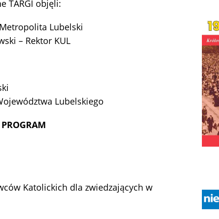
 TARGI objęli:
 Metropolita Lubelski
owski – Rektor KUL
ki
k Województwa Lubelskiego
PROGRAM
ców Katolickich dla zwiedzających w