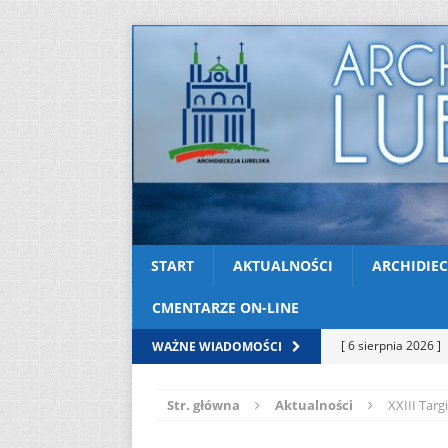
START
AKTUALNOŚCI
ARCHIDIEC
CMENTARZE ON-LINE
[ 6 sierpnia 2026 ]
WAŻNE WIADOMOŚCI
[ 3 sierpnia 2026 ]
Str. główna
Aktualności
XXIII Targ
AKTUALNOŚCI
[ 2 sierpnia 2026 ]