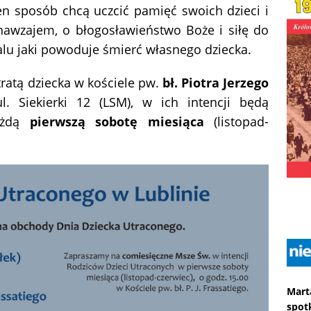
en sposób chcą uczcić pamięć swoich dzieci i
nawzajem, o błogosławieństwo Boże i siłę do
żalu jaki powoduje śmierć własnego dziecka.
tratą dziecka w kościele pw.
bł. Piotra Jerzego
ul. Siekierki 12 (LSM), w ich intencji będą
ażdą
pierwszą sobotę miesiąca
(listopad-
Mart
spot