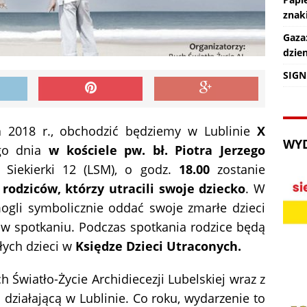
znaki
Gaza
dzie
SIGN
a
2018 r., obchodzić będziemy w Lublinie
X
WY
go dnia
w kościele pw. bł. Piotra Jerzego
 Siekierki 12 (LSM), o godz.
18.00
zostanie
 rodziców, którzy utracili swoje dziecko
. W
mogli symbolicznie oddać swoje zmarłe dzieci
 w spotkaniu. Podczas spotkania rodzice będą
łych dzieci w
Księdze Dzieci Utraconych.
 Światło-Życie Archidiecezji Lubelskiej wraz z
działającą w Lublinie. Co roku, wydarzenie to