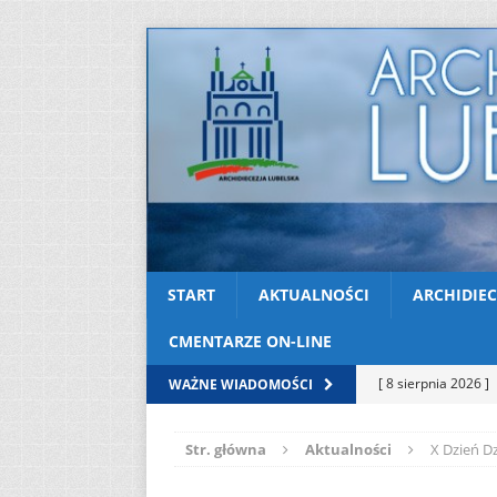
START
AKTUALNOŚCI
ARCHIDIEC
CMENTARZE ON-LINE
[ 8 sierpnia 2026 ]
WAŻNE WIADOMOŚCI
(Mt 14, 22-33)
A
Str. główna
Aktualności
X Dzień D
[ 8 sierpnia 2026 ]
Niedzielę zwykłą „