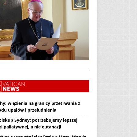
hy: więzienia na granicy przetrwania z
du upałów i przeludnienia
biskup Sydney: potrzebujemy lepszej
i paliatywnej, a nie eutanazji
eż na uroczystości w Praia a Mare: Maryja