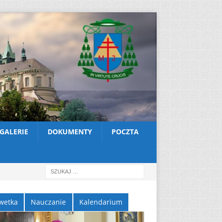
GALERIE
DOKUMENTY
POCZTA
wetka
Nauczanie
Kalendarium