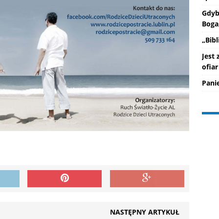
Gdyb
Boga
„Bib
Jest
ofiar
Pani
NASTĘPNY ARTYKUŁ