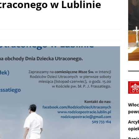
traconego w Lublinie
Lato z Rafaelem – największe przeboje Rafael Film i
pokazy
AKTUALNOŚCI
SMAL – Spotkanie Młodych Archidiecezji Lubelskiej – Garbów: 19-
UALNOŚCI
Zmarł ks. Ryszard Sowa
AKTUALNOŚCI
Włoc
powo
Arcy
opiek
Papi