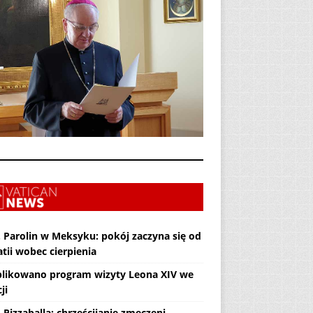
. Parolin w Meksyku: pokój zaczyna się od
tii wobec cierpienia
likowano program wizyty Leona XIV we
ji
 Pizzaballa: chrześcijanie zmęczeni