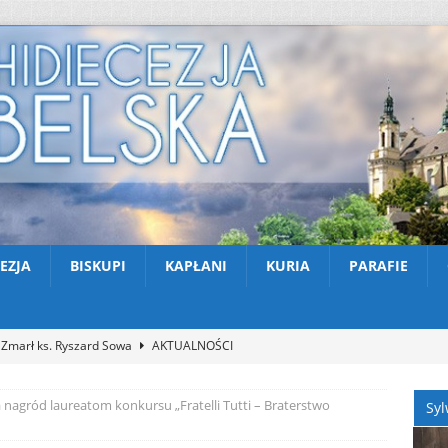
EZJA
BISKUPI
KAPŁANI
KURIA
PARAFIE
Zmarł ks. Ryszard Sowa
AKTUALNOŚCI
Z Lublina wyruszyła 48. Piesza Pielgrzymka na Jasną Górę
 nagród laureatom konkursu „Fratelli Tutti – Braterstwo
Syl
Nekrologi: śp. Jerzy Gasperski
AKTUALNOŚCI