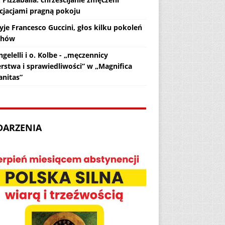
cjacjami pragną pokoju
yje Francesco Guccini, głos kilku pokoleń
chów
gelelli i o. Kolbe - „męczennicy
erstwa i sprawiedliwości” w „Magnifica
nitas”
DARZENIA