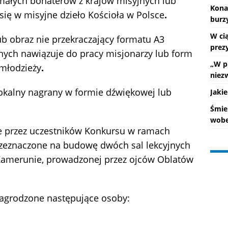
, małych bohaterów z krajów misyjnych lub
Kona
się w misyjne dzieło Kościoła w Polsce
.
burz
W ci
ub obraz nie przekraczający formatu A3
prez
znych nawiązuje do pracy misjonarzy lub form
„W p
 młodzieży
.
niez
kalny nagrany w formie dźwiękowej lub
Jakie
Śmie
wobe
e przez uczestników Konkursu w ramach
przeznaczone na budowę dwóch sal lekcyjnych
Kamerunie, prowadzonej przez ojców Oblatów
 nagrodzone następujące osoby: