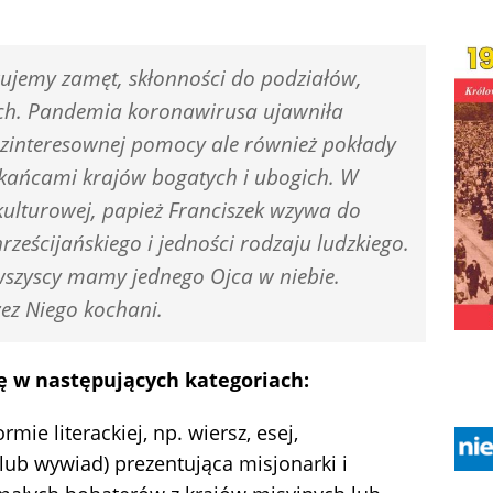
ujemy zamęt, skłonności do podziałów,
ich. Pandemia koronawirusa ujawniła
bezinteresownej pomocy ale również pokłady
kańcami krajów bogatych i ubogich. W
 kulturowej, papież Franciszek wzywa do
ześcijańskiego i jedności rodzaju ludzkiego.
wszyscy mamy jednego Ojca w niebie.
ez Niego kochani.
ę w następujących kategoriach:
mie literackiej, np. wiersz, esej,
 lub wywiad) prezentująca misjonarki i