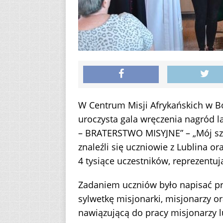
W Centrum Misji Afrykańskich w Bor
uroczysta gala wręczenia nagród l
– BRATERSTWO MISYJNE” – „Mój szk
znaleźli się uczniowie z Lublina o
4 tysiące uczestników, reprezentują
Zadaniem uczniów było napisać pra
sylwetkę misjonarki, misjonarzy or
nawiązującą do pracy misjonarzy 