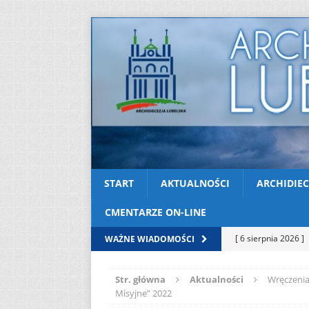
START
AKTUALNOŚCI
ARCHIDIEC
CMENTARZE ON-LINE
[ 6 sierpnia 2026 ]
WAŻNE WIADOMOŚCI
[ 3 sierpnia 2026 ]
Str. główna
Aktualności
Wręczenia
AKTUALNOŚCI
Misyjne” 2022
[ 2 sierpnia 2026 ]