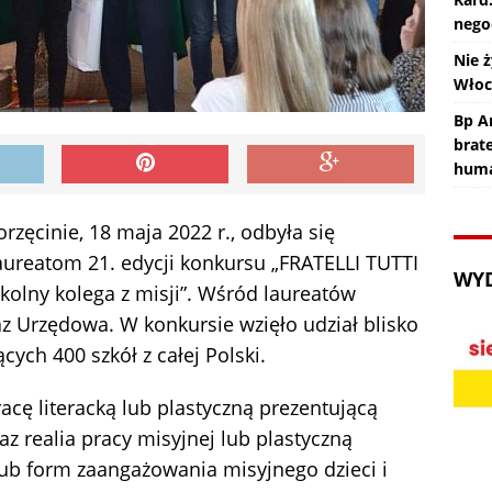
nego
Nie ż
Wło
Bp An
brat
huma
zęcinie, 18 maja 2022 r., odbyła się
aureatom 21. edycji konkursu „FRATELLI TUTTI
WY
olny kolega z misji”. Wśród laureatów
raz Urzędowa. W konkursie wzięło udział blisko
cych 400 szkół z całej Polski.
cę literacką lub plastyczną prezentującą
az realia pracy misyjnej lub plastyczną
lub form zaangażowania misyjnego dzieci i