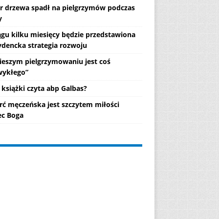
r drzewa spadł na pielgrzymów podczas
y
ągu kilku miesięcy będzie przedstawiona
ydencka strategia rozwoju
ieszym pielgrzymowaniu jest coś
wykłego”
 książki czyta abp Galbas?
rć męczeńska jest szczytem miłości
c Boga