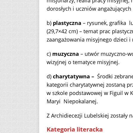
misjonarzy, realia pracy misyjnej
dorosłych i uczniów angażujących 
b)
plastyczna
– rysunek, grafika l
(29,7×42 cm) – temat prac plastyc
zaangażowania misyjnego dzieci i
c)
muzyczna
– utwór muzyczno-wo
wizyjnej o tematyce misyjnej.
d)
charytatywna –
Środki zebran
kategorii charytatywnej zostaną 
w szkole podstawowej w Figuil w 
Maryi Niepokalanej.
Z Archidiecezji Lubelskiej zostały
Kategoria literacka