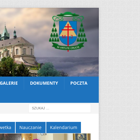
GALERIE
DOKUMENTY
POCZTA
wetka
Nauczanie
Kalendarium