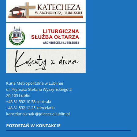
Kuria Metropolitalna w Lublinie
ul. Prymasa Stefana Wyszyńskiego 2
20-105 Lublin
+48 81 532 10 58 centrala
+48 81 532 12 25 kancelaria
kancelaria(znak @)diecezja.lublin.pl
POZOSTAŃ W KONTAKCIE