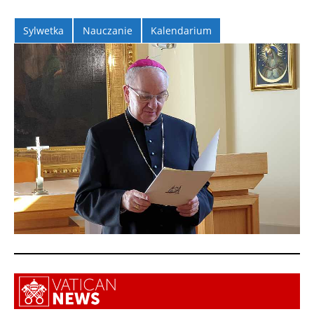
Sylwetka
Nauczanie
Kalendarium