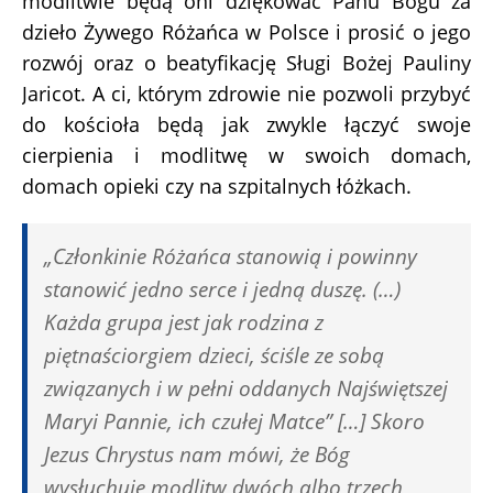
modlitwie będą oni dziękować Panu Bogu za
dzieło Żywego Różańca w Polsce i prosić o jego
rozwój oraz o beatyfikację Sługi Bożej Pauliny
Jaricot. A ci, którym zdrowie nie pozwoli przybyć
do kościoła będą jak zwykle łączyć swoje
cierpienia i modlitwę w swoich domach,
domach opieki czy na szpitalnych łóżkach.
„Członkinie Różańca stanowią i powinny
stanowić jedno serce i jedną duszę. (…)
Każda grupa jest jak rodzina z
piętnaściorgiem dzieci, ściśle ze sobą
związanych i w pełni oddanych Najświętszej
Maryi Pannie, ich czułej Matce” […] Skoro
Jezus Chrystus nam mówi, że Bóg
wysłuchuje modlitw dwóch albo trzech,