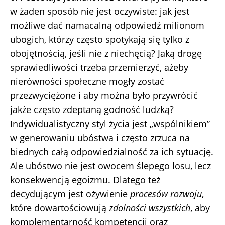
w żaden sposób nie jest oczywiste: jak jest
możliwe dać namacalną odpowiedź milionom
ubogich, którzy często spotykają się tylko z
obojętnością, jeśli nie z niechęcią? Jaką drogę
sprawiedliwości trzeba przemierzyć, ażeby
nierówności społeczne mogły zostać
przezwyciężone i aby można było przywrócić
jakże często zdeptaną godność ludzką?
Indywidualistyczny styl życia jest „wspólnikiem”
w generowaniu ubóstwa i często zrzuca na
biednych całą odpowiedzialność za ich sytuację.
Ale ubóstwo nie jest owocem ślepego losu, lecz
konsekwencją egoizmu. Dlatego też
decydującym jest ożywienie
procesów rozwoju
,
które dowartościowują
zdolności wszystkich
, aby
komplementarność kompetencji oraz