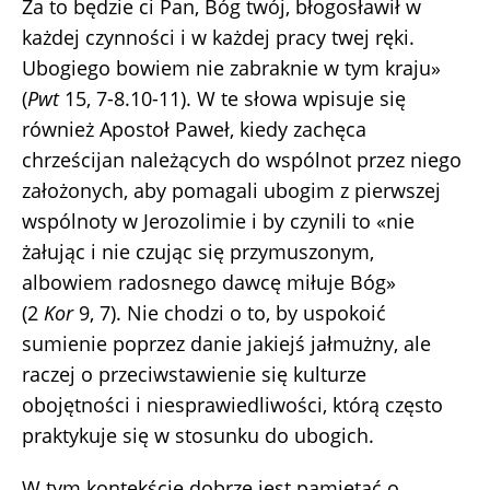
Za to będzie ci Pan, Bóg twój, błogosławił w
każdej czynności i w każdej pracy twej ręki.
Ubogiego bowiem nie zabraknie w tym kraju»
(
Pwt
15, 7-8.10-11). W te słowa wpisuje się
również Apostoł Paweł, kiedy zachęca
chrześcijan należących do wspólnot przez niego
założonych, aby pomagali ubogim z pierwszej
wspólnoty w Jerozolimie i by czynili to «nie
żałując i nie czując się przymuszonym,
albowiem radosnego dawcę miłuje Bóg»
(2
Kor
9, 7). Nie chodzi o to, by uspokoić
sumienie poprzez danie jakiejś jałmużny, ale
raczej o przeciwstawienie się kulturze
obojętności i niesprawiedliwości, którą często
praktykuje się w stosunku do ubogich.
W tym kontekście dobrze jest pamiętać o