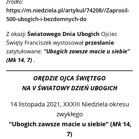
źródło:
https://m.niedziela.pl/artykul/74208//Zaprosil-
500-ubogich-i-bezdomnych-do
Z okazji
Światowego Dnia Ubogich
Ojciec
Święty Franciszek wystosował
przesłanie
zatytułowane:
“Ubogich zawsze macie u siebie”
(
Mk
14, 7)
.
ORĘDZIE OJCA ŚWIĘTEGO
NA V ŚWIATOWY DZIEŃ UBOGICH
14 listopada 2021, XXXIII Niedziela okresu
zwykłego
“Ubogich zawsze macie u siebie” (
Mk
14,
7)