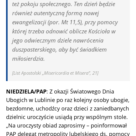
też pokoju społecznego. Ten dzień będzie
również autentyczną formą nowej
ewangelizacji (por. Mt 11,5), przy pomocy
której trzeba odnowić oblicze Kościoła w
jego odwiecznym dziele nawrócenia
duszpasterskiego, aby być świadkiem
miłosierdzia.
[List Apostolski „Misericordia et Misera”, 21]
NIEDZIELA/PAP
: Z okazji Światowego Dnia
Ubogich w Lublinie po raz kolejny osoby ubogie,
bezdomne, uchodźcy oraz dzieci z zaniedbanych
dzielnic uroczyście usiądą przy wspólnym stole.
„Na uroczysty obiad zaprosimy – poinformował
PAP delegat metropolity lubelskiego ds. pomocy