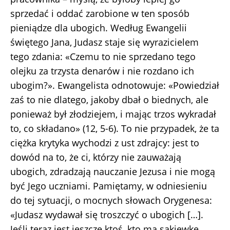
sprzedać i oddać zarobione w ten sposób
pieniądze dla ubogich. Według Ewangelii
świętego Jana, Judasz staje się wyrazicielem
tego zdania: «Czemu to nie sprzedano tego
olejku za trzysta denarów i nie rozdano ich
ubogim?». Ewangelista odnotowuje: «Powiedział
zaś to nie dlatego, jakoby dbał o biednych, ale
ponieważ był złodziejem, i mając trzos wykradał
to, co składano» (12, 5-6). To nie przypadek, że ta
ciężka krytyka wychodzi z ust zdrajcy: jest to
dowód na to, że ci, którzy nie zauważają
ubogich, zdradzają nauczanie Jezusa i nie mogą
być Jego uczniami. Pamiętamy, w odniesieniu
do tej sytuacji, o mocnych słowach Orygenesa:
«Judasz wydawał się troszczyć o ubogich […].
Jeśli teraz jest jeszcze ktoś, kto ma sakiewkę