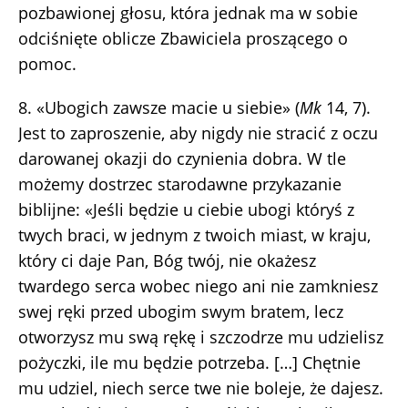
pozbawionej głosu, która jednak ma w sobie
odciśnięte oblicze Zbawiciela proszącego o
pomoc.
8. «Ubogich zawsze macie u siebie» (
Mk
14, 7).
Jest to zaproszenie, aby nigdy nie stracić z oczu
darowanej okazji do czynienia dobra. W tle
możemy dostrzec starodawne przykazanie
biblijne: «Jeśli będzie u ciebie ubogi któryś z
twych braci, w jednym z twoich miast, w kraju,
który ci daje Pan, Bóg twój, nie okażesz
twardego serca wobec niego ani nie zamkniesz
swej ręki przed ubogim swym bratem, lecz
otworzysz mu swą rękę i szczodrze mu udzielisz
pożyczki, ile mu będzie potrzeba. […] Chętnie
mu udziel, niech serce twe nie boleje, że dajesz.