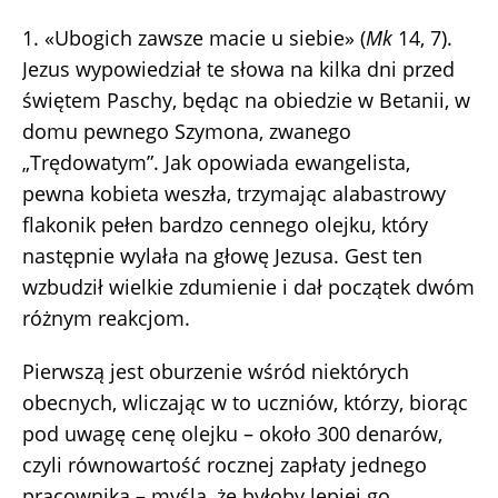
1. «Ubogich zawsze macie u siebie» (
Mk
14, 7).
Jezus wypowiedział te słowa na kilka dni przed
świętem Paschy, będąc na obiedzie w Betanii, w
domu pewnego Szymona, zwanego
„Trędowatym”. Jak opowiada ewangelista,
pewna kobieta weszła, trzymając alabastrowy
flakonik pełen bardzo cennego olejku, który
następnie wylała na głowę Jezusa. Gest ten
wzbudził wielkie zdumienie i dał początek dwóm
różnym reakcjom.
Pierwszą jest oburzenie wśród niektórych
obecnych, wliczając w to uczniów, którzy, biorąc
pod uwagę cenę olejku – około 300 denarów,
czyli równowartość rocznej zapłaty jednego
pracownika – myślą, że byłoby lepiej go