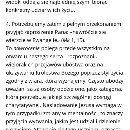
widok, oddają się najbiedniejszym, biorąc
konkretny udział w ich życiu.
4. Potrzebujemy zatem z pełnym przekonaniem
przyjąć zaproszenie Pana: «nawróćcie się i
wierzcie w Ewangelię» (
Mk
1, 15).
To
nawrócenie
polega przede wszystkim na
otwarciu naszego serca i rozpoznaniu
wielorakich przejawów ubóstwa oraz na
ukazywaniu Królestwa Bożego poprzez styl życia
zgodny z wiarą, którą wyznajemy. Często ubodzy
uważani są za osoby oddzielone, jako kategoria,
która potrzebuje jakiejś szczególnej posługi
charytatywnej. Naśladowanie Jezusa wymaga w
tym przypadku zmiany w mentalności, to znaczy
przyjęcia wyzwania, jakim jest udział i dzielenie
się życiem. Stawanie się Jego uczniami oznacza