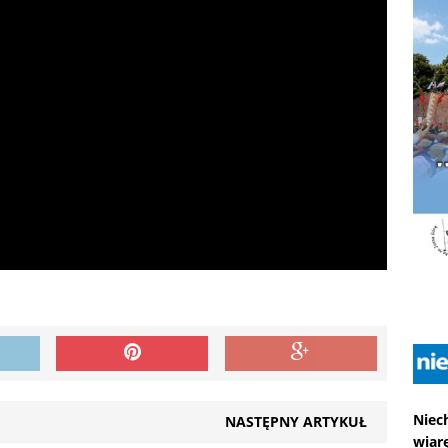
Niec
NASTĘPNY ARTYKUŁ
wiarę