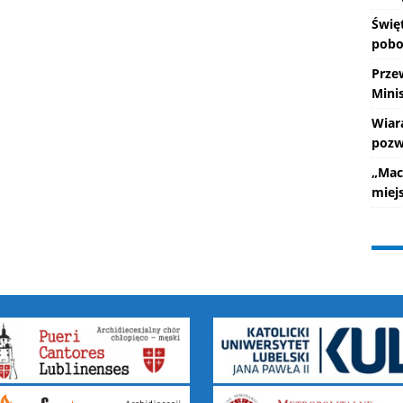
Świę
pobo
Prze
Mini
Wiar
pozw
„Mac
miej