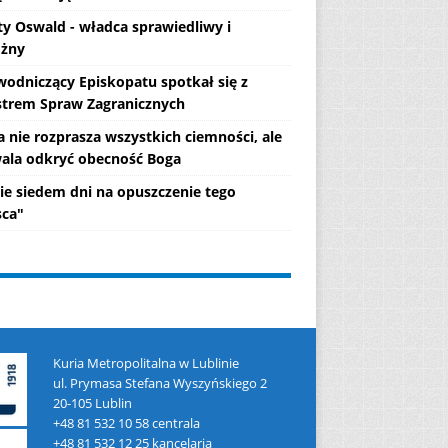
ty Oswald - władca sprawiedliwy i
żny
wodniczący Episkopatu spotkał się z
strem Spraw Zagranicznych
a nie rozprasza wszystkich ciemności, ale
ala odkryć obecność Boga
ie siedem dni na opuszczenie tego
sca"
Kuria Metropolitalna w Lublinie
ul. Prymasa Stefana Wyszyńskiego 2
20-105 Lublin
+48 81 532 10 58 centrala
+48 81 532 12 25 kancelaria