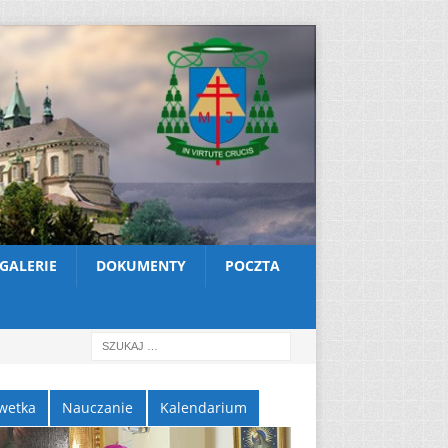
GALERIE
DOKUMENTY
POCZTA
wetka
Nauczanie
Kalendarium