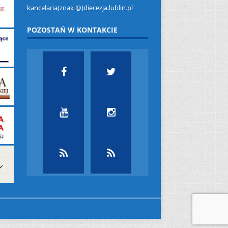
kancelaria(znak @)diecezja.lublin.pl
POZOSTAŃ W KONTAKCIE