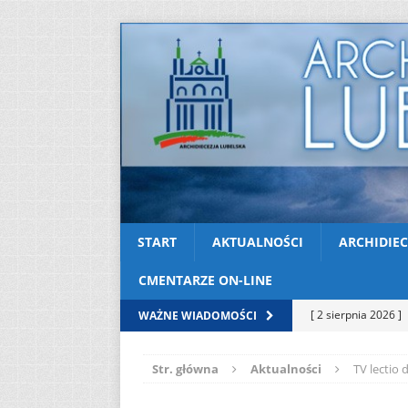
START
AKTUALNOŚCI
ARCHIDIEC
CMENTARZE ON-LINE
[ 2 sierpnia 2026 ]
WAŻNE WIADOMOŚCI
[ 2 sierpnia 2026 ]
Str. główna
Aktualności
TV lectio 
[ 2 sierpnia 2026 ]
05
AKTUALNOŚ