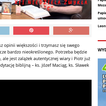
Moz
Papi
umoc
Leon
sz opinii większości i trzymasz się swego
WY
zcze bardzo nieokreślonego. Potrzeba będzie
 ale jest zalążek autentycznej wiary i Piotr już
ację biblijną – ks. Józef Maciąg, ks. Sławek