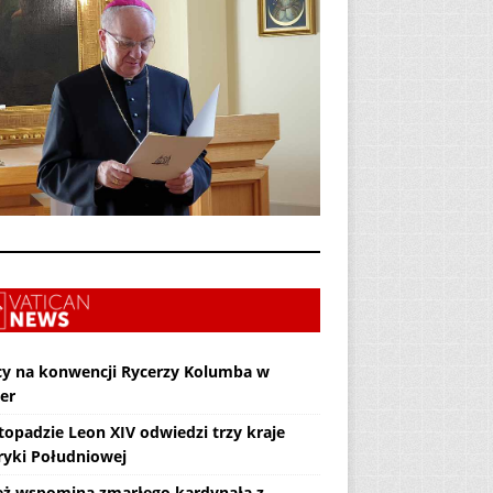
cy na konwencji Rycerzy Kolumba w
er
topadzie Leon XIV odwiedzi trzy kraje
yki Południowej
eż wspomina zmarłego kardynała z