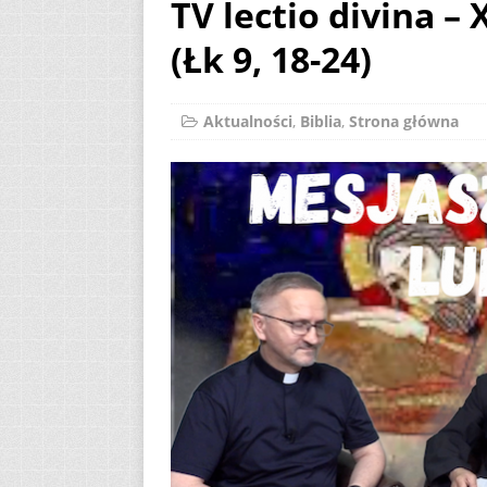
TV lectio divina – 
[ 2 sierpnia 2026 ]
(Łk 9, 18-24)
23.08.2026
AKT
[ 3 sierpnia 2026 ]
Aktualności
,
Biblia
,
Strona główna
AKTUALNOŚCI