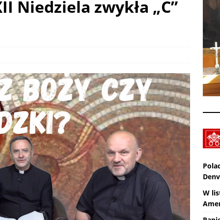
XII Niedziela zwykła „C”
SMAL – Spotkanie Młodych Archidiecezji Lubelskiej – Garbów: 19-
UALNOŚCI
Z Lublina wyruszyła 48. Piesza Pielgrzymka na Jasną Górę
Pola
Denv
W lis
Amer
Papi