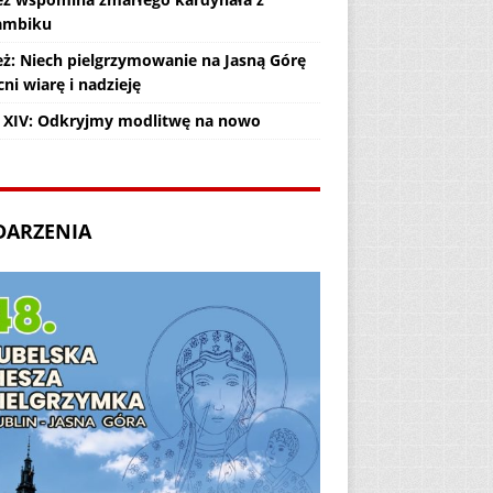
ambiku
eż: Niech pielgrzymowanie na Jasną Górę
ni wiarę i nadzieję
 XIV: Odkryjmy modlitwę na nowo
DARZENIA