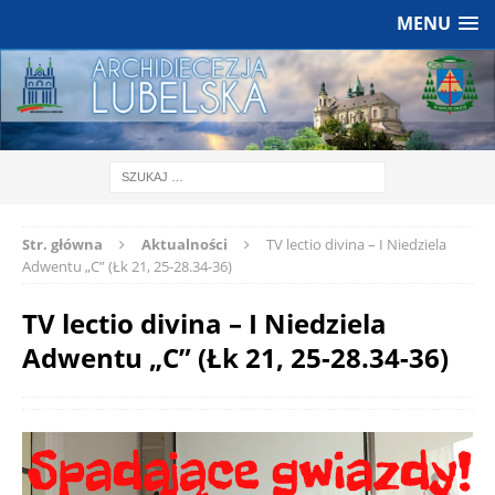
MENU
Str. główna
Aktualności
TV lectio divina – I Niedziela
Adwentu „C” (Łk 21, 25-28.34-36)
TV lectio divina – I Niedziela
Adwentu „C” (Łk 21, 25-28.34-36)