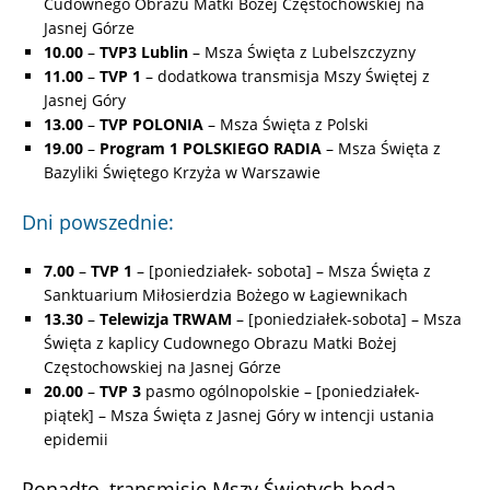
Cudownego Obrazu Matki Bożej Częstochowskiej na
Jasnej Górze
10.00
–
TVP3 Lublin
– Msza Święta z Lubelszczyzny
11.00
–
TVP 1
– dodatkowa transmisja Mszy Świętej z
Jasnej Góry
13.00
–
TVP POLONIA
– Msza Święta z Polski
19.00
–
Program 1 POLSKIEGO RADIA
– Msza Święta z
Bazyliki Świętego Krzyża w Warszawie
Dni powszednie:
7.00
–
TVP 1
– [poniedziałek- sobota] – Msza Święta z
Sanktuarium Miłosierdzia Bożego w Łagiewnikach
13.30
–
Telewizja TRWAM
– [poniedziałek-sobota] – Msza
Święta z kaplicy Cudownego Obrazu Matki Bożej
Częstochowskiej na Jasnej Górze
20.00
–
TVP 3
pasmo ogólnopolskie – [poniedziałek-
piątek] – Msza Święta z Jasnej Góry w intencji ustania
epidemii
Ponadto, transmisje Mszy Świętych będą