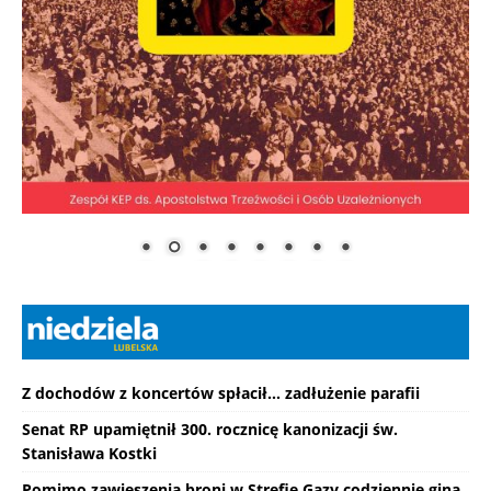
Z dochodów z koncertów spłacił... zadłużenie parafii
Senat RP upamiętnił 300. rocznicę kanonizacji św.
Stanisława Kostki
Pomimo zawieszenia broni w Strefie Gazy codziennie giną