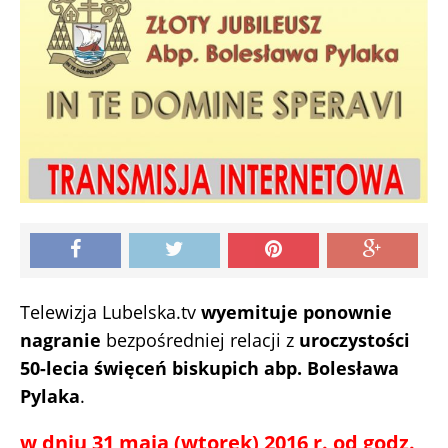
Telewizja Lubelska.tv
wyemituje ponownie
nagranie
bezpośredniej relacji z
uroczystości
50-lecia święceń biskupich abp. Bolesława
Pylaka
.
w dniu 31 maja (wtorek) 2016 r. od godz.