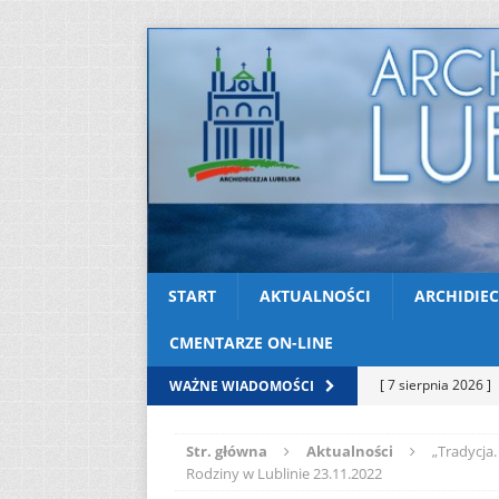
START
AKTUALNOŚCI
ARCHIDIEC
CMENTARZE ON-LINE
[ 7 sierpnia 2026 ]
WAŻNE WIADOMOŚCI
soboty
AKTUAL
Str. główna
Aktualności
„Tradycja.
[ 7 sierpnia 2026 ]
Rodziny w Lublinie 23.11.2022
Kazimierskiej
AK