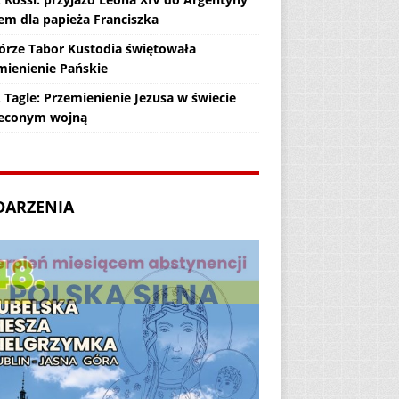
em dla papieża Franciszka
órze Tabor Kustodia świętowała
mienienie Pańskie
 Tagle: Przemienienie Jezusa w świecie
econym wojną
DARZENIA