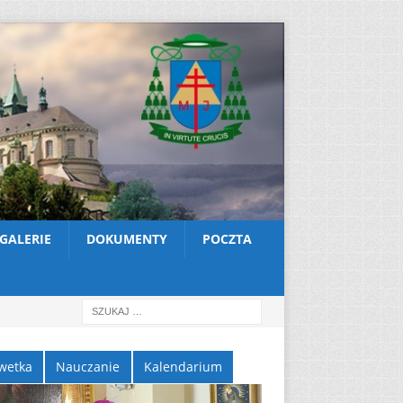
GALERIE
DOKUMENTY
POCZTA
wetka
Nauczanie
Kalendarium