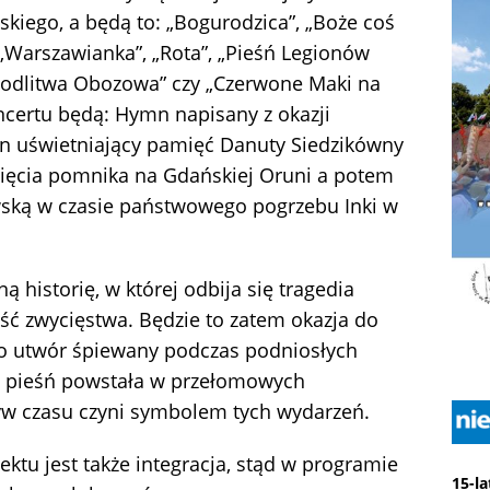
iego, a będą to: „Bogurodzica”, „Boże coś
„Warszawianka”, „Rota”, „Pieśń Legionów
Modlitwa Obozowa” czy „Czerwone Maki na
certu będą: Hymn napisany z okazji
mn uświetniający pamięć Danuty Siedzikówny
łonięcia pomnika na Gdańskiej Oruni a potem
wską w czasie państwowego pogrzebu Inki w
 historię, w której odbija się tragedia
ść zwycięstwa. Będzie to zatem okazja do
lko utwór śpiewany podczas podniosłych
im pieśń powstała w przełomowych
ływ czasu czyni symbolem tych wydarzeń.
tu jest także integracja, stąd w programie
15-l