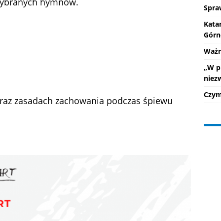
 wybranych hymnów.
Spra
Kata
Górn
Ważne
„W p
niez
Czym 
oraz zasadach zachowania podczas śpiewu