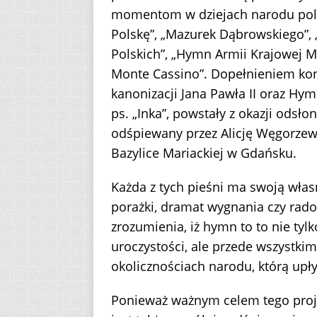
momentom w dziejach narodu polsk
Polskę”, „Mazurek Dąbrowskiego”, 
Polskich”, „Hymn Armii Krajowej 
Monte Cassino”. Dopełnieniem kon
kanonizacji Jana Pawła II oraz Hy
ps. „Inka”, powstały z okazji ods
odśpiewany przez Alicję Węgorze
Bazylice Mariackiej w Gdańsku.
Każda z tych pieśni ma swoją własną
porażki, dramat wygnania czy rado
zrozumienia, iż hymn to to nie ty
uroczystości, ale przede wszystk
okolicznościach narodu, którą up
Ponieważ ważnym celem tego projek