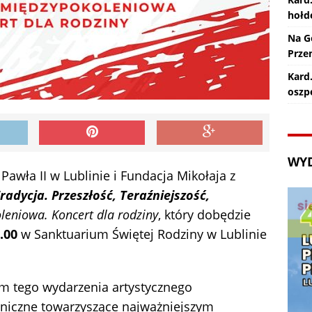
hołd
Na G
Prze
Kard.
oszp
WY
Pawła II w Lublinie i Fundacja Mikołaja z
radycja. Przeszłość, Teraźniejszość,
leniowa. Koncert dla rodziny
, który dobędzie
.00
w Sanktuarium Świętej Rodziny w Lublinie
m tego wydarzenia artystycznego
niczne towarzyszące najważniejszym