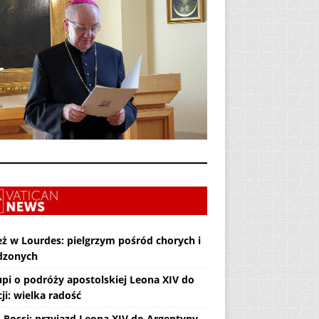
eż w Lourdes: pielgrzym pośród chorych i
dzonych
upi o podróży apostolskiej Leona XIV do
ji: wielka radość
. Rossi: przyjazd Leona XIV do Argentyny