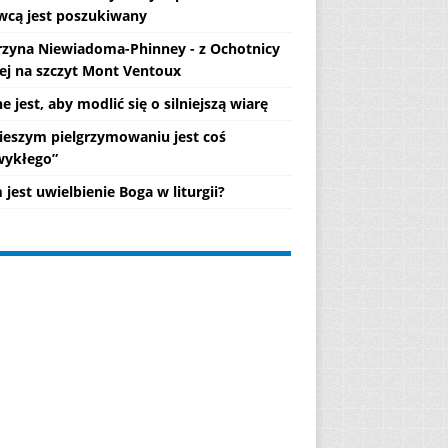
wcą jest poszukiwany
rzyna Niewiadoma-Phinney - z Ochotnicy
ej na szczyt Mont Ventoux
 jest, aby modlić się o silniejszą wiarę
ieszym pielgrzymowaniu jest coś
wykłego”
jest uwielbienie Boga w liturgii?