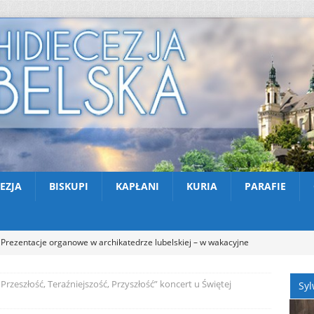
EZJA
BISKUPI
KAPŁANI
KURIA
PARAFIE
Prezentacje organowe w archikatedrze lubelskiej – w wakacyjne
NOŚCI
 Przeszłość, Teraźniejszość, Przyszłość” koncert u Świętej
Syl
Kazimierski Festiwal Organowy 2026 – Letnie koncerty w Farze
TUALNOŚCI