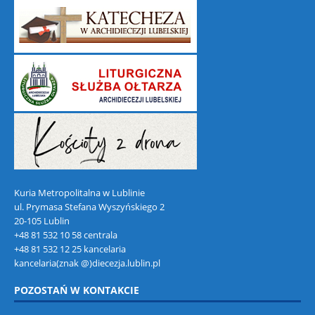
Kuria Metropolitalna w Lublinie
ul. Prymasa Stefana Wyszyńskiego 2
20-105 Lublin
+48 81 532 10 58 centrala
+48 81 532 12 25 kancelaria
kancelaria(znak @)diecezja.lublin.pl
POZOSTAŃ W KONTAKCIE