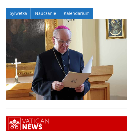
Sylwetka
Nauczanie
Kalendarium