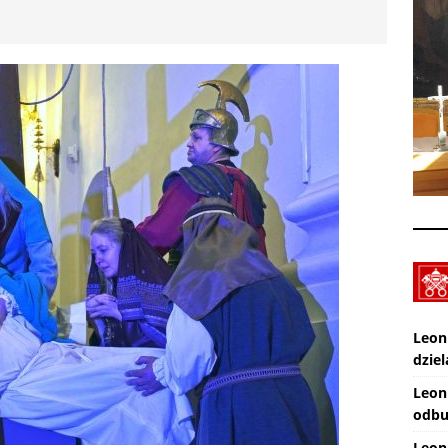
XXX Międzynarodowy Festiwal Organowy Lublin – Czuby: 2026-08-
CI
Zmarł ks. Ryszard Sowa
AKTUALNOŚCI
Leon
dziel
Leon
odbu
Leon