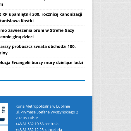
ii
 RP upamiętnił 300. rocznicę kanonizacji
Stanisława Kostki
mo zawieszenia broni w Strefie Gazy
ennie giną dzieci
tarszy proboszcz świata obchodzi 100.
ziny
lucja Ewangelii burzy mury dzielące ludzi
Kuria Metropolitalna w Lublinie
ul. Prymasa Stefana Wyszyńskiego 2
20-105 Lublin
+48 81 532 10 58 centrala
+48 81 532 12 25 kancelaria