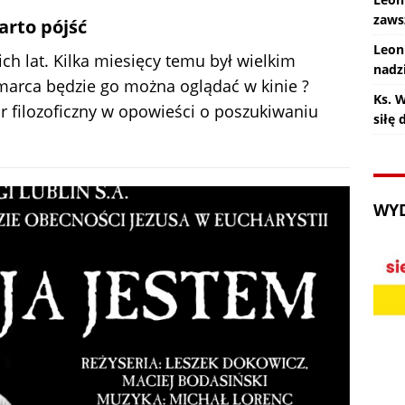
zaws
arto pójść
Leon
nich lat. Kilka miesięcy temu był wielkim
nadz
arca będzie go można oglądać w kinie ?
Ks. 
ór filozoficzny w opowieści o poszukiwaniu
siłę
WY