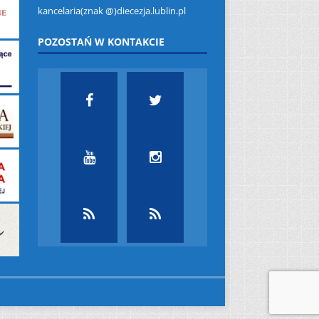
kancelaria(znak @)diecezja.lublin.pl
POZOSTAŃ W KONTAKCIE