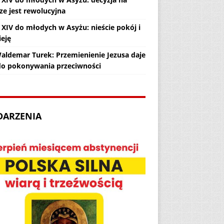
ze jest rewolucyjna
 XIV do młodych w Asyżu: nieście pokój i
ieję
Waldemar Turek: Przemienienie Jezusa daje
 do pokonywania przeciwności
DARZENIA