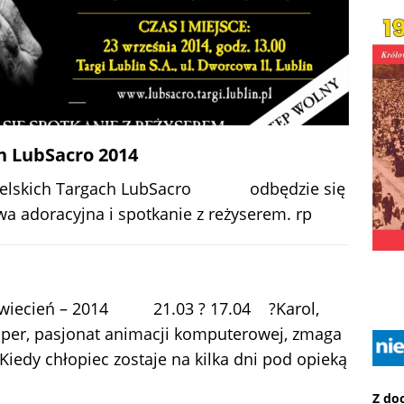
h LubSacro 2014
Lubelskich Targach LubSacro odbędzie się
twa adoracyjna i spotkanie z reżyserem. rp
n kwiecień – 2014 21.03 ? 17.04 ?Karol,
cper, pasjonat animacji komputerowej, zmaga
Kiedy chłopiec zostaje na kilka dni pod opieką
Z do