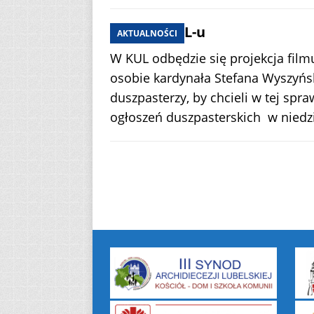
Film na KUL-u
AKTUALNOŚCI
W KUL odbędzie się projekcja film
osobie kardynała Stefana Wyszyńs
duszpasterzy, by chcieli w tej sp
ogłoszeń duszpasterskich w niedz