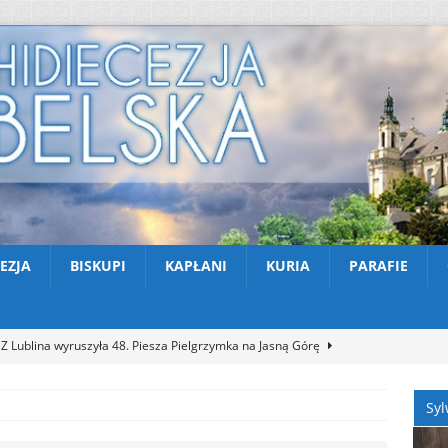
EZJA
BISKUPI
KAPŁANI
KURIA
PARAFIE
Z Lublina wyruszyła 48. Piesza Pielgrzymka na Jasną Górę
Syl
Nekrologi: śp. Jerzy Gasperski
AKTUALNOŚCI
Apel na miesiąc abstynencji – sierpień 2026
AKTUALNOŚCI