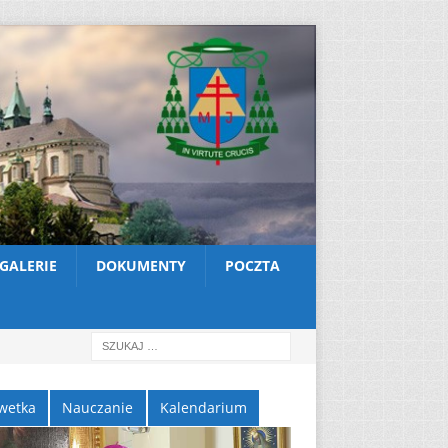
GALERIE
DOKUMENTY
POCZTA
wetka
Nauczanie
Kalendarium