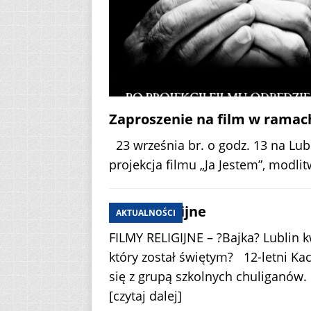
Zaproszenie na film w ramac
23 września br. o godz. 13 na 
projekcja filmu „Ja Jestem”, modli
Filmy religijne
AKTUALNOŚCI
FILMY RELIGIJNE – ?Bajka? Lubli
który został świętym? 12-letni Ka
się z grupą szkolnych chuliganów. 
[czytaj dalej]