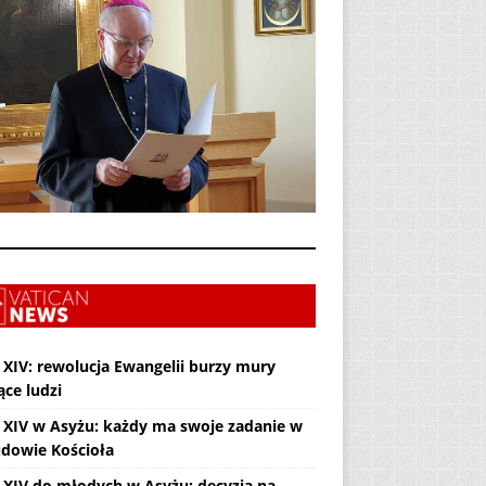
 XIV: rewolucja Ewangelii burzy mury
ące ludzi
 XIV w Asyżu: każdy ma swoje zadanie w
dowie Kościoła
 XIV do młodych w Asyżu: decyzja na