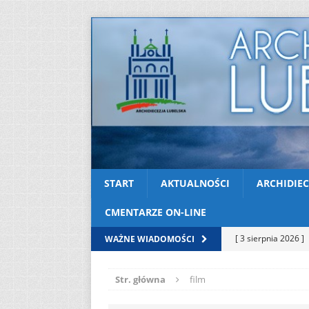
START
AKTUALNOŚCI
ARCHIDIEC
CMENTARZE ON-LINE
[ 3 sierpnia 2026 ]
WAŻNE WIADOMOŚCI
AKTUALNOŚCI
Str. główna
film
[ 2 sierpnia 2026 ]
[ 2 sierpnia 2026 ]