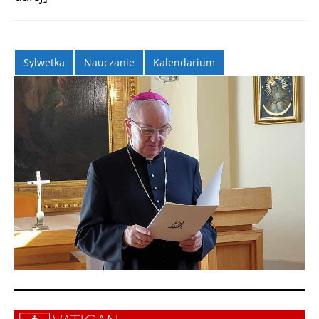
Sylwetka
Nauczanie
Kalendarium