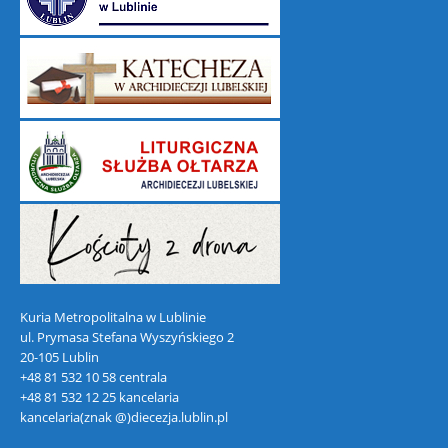
Kuria Metropolitalna w Lublinie
ul. Prymasa Stefana Wyszyńskiego 2
20-105 Lublin
+48 81 532 10 58 centrala
+48 81 532 12 25 kancelaria
kancelaria(znak @)diecezja.lublin.pl