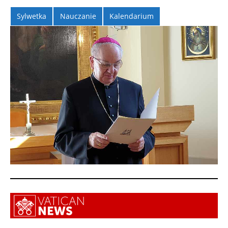
Sylwetka
Nauczanie
Kalendarium