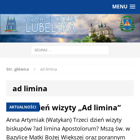
MENU
Str. główna
ad limina
ad limina
Trzeci dzień wizyty „Ad limina”
AKTUALNOŚCI
Anna Artymiak (Watykan) Trzeci dzień wizyty
biskupów ?ad limina Apostolorum? Mszą św. w
Bazylice Matki Bożej Większej oraz porannym