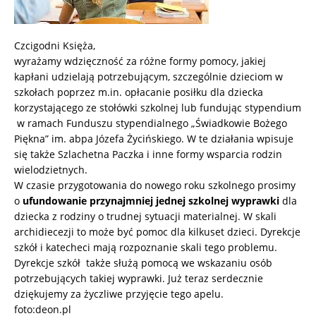
Czcigodni Księża,
wyrażamy wdzięczność za różne formy pomocy, jakiej
kapłani udzielają potrzebującym, szczególnie dzieciom w
szkołach poprzez m.in. opłacanie posiłku dla dziecka
korzystającego ze stołówki szkolnej lub fundując stypendium
w ramach Funduszu stypendialnego „Świadkowie Bożego
Piękna” im. abpa Józefa Życińskiego. W te działania wpisuje
się także Szlachetna Paczka i inne formy wsparcia rodzin
wielodzietnych.
W czasie przygotowania do nowego roku szkolnego prosimy
o
ufundowanie przynajmniej jednej szkolnej wyprawki
dla
dziecka z rodziny o trudnej sytuacji materialnej. W skali
archidiecezji to może być pomoc dla kilkuset dzieci. Dyrekcje
szkół i katecheci mają rozpoznanie skali tego problemu.
Dyrekcje szkół także służą pomocą we wskazaniu osób
potrzebujących takiej wyprawki. Już teraz serdecznie
dziękujemy za życzliwe przyjęcie tego apelu.
foto:deon.pl