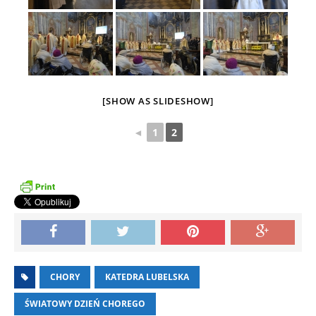
[SHOW AS SLIDESHOW]
◄
1
2
CHORY
KATEDRA LUBELSKA
ŚWIATOWY DZIEŃ CHOREGO