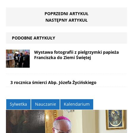
POPRZEDNI ARTYKUŁ
NASTĘPNY ARTYKUŁ
PODOBNE ARTYKUŁY
Wystawa fotografii z pielgrzymki papieża
Franciszka do Ziemi Świętej
3 rocznica śmierci Abp. Józefa Życińskiego
Sylwetka
Nauczanie
Kalendarium