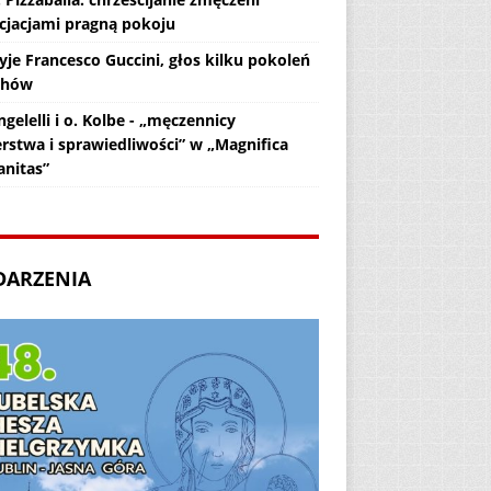
cjacjami pragną pokoju
yje Francesco Guccini, głos kilku pokoleń
chów
gelelli i o. Kolbe - „męczennicy
erstwa i sprawiedliwości” w „Magnifica
nitas”
DARZENIA