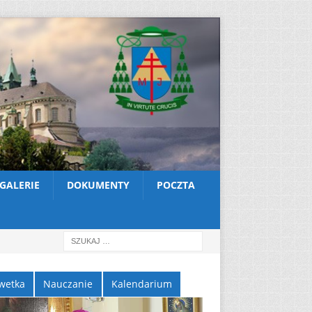
GALERIE
DOKUMENTY
POCZTA
wetka
Nauczanie
Kalendarium