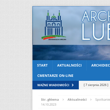
START
AKTUALNOŚCI
ARCHIDIEC
CMENTARZE ON-LINE
[ 7 sierpnia 2026 ]
WAŻNE WIADOMOŚCI
Niedzielę zwykłą „
Str. główna
Aktualności
Spotkanie 
[ 6 sierpnia 2026 ]
14.10.2023
[ 3 sierpnia 2026 ]