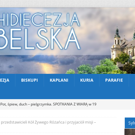
EZJA
BISKUPI
KAPŁANI
KURIA
PARAFIE
Pot, śpiew, duch – pielgrzymka. SPOTKANIA Z WIARĄ w 19
A (9.08.2026)
AKTUALNOŚCI
przedstawicieli Kół Żywego Różańca i przyjaciół misji –
Syl
Zmarł ks. Ryszard Sowa
AKTUALNOŚCI
Z Lublina wyruszyła 48. Piesza Pielgrzymka na Jasną Górę