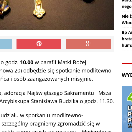
nego
Nie ż
Wło
Bp An
brat
huma
 o godz.
10.00
w parafii Matki Bożej
ynowa 20) odbędzie się spotkanie modlitewno-
WY
ńca i osób zaangażowanych misyjnie.
 adoracja Najświętszego Sakramentu i Msza
rcybiskupa Stanisława Budzika o godz. 11.30.
 udziału w spotkaniu modlitewno-
 szczególny pragniemy zgromadzić się w
 osób zajmujących się misjami –
Moderatorzy