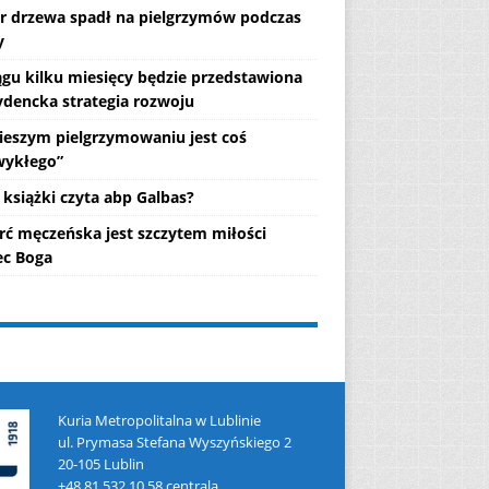
r drzewa spadł na pielgrzymów podczas
y
ągu kilku miesięcy będzie przedstawiona
ydencka strategia rozwoju
ieszym pielgrzymowaniu jest coś
wykłego”
 książki czyta abp Galbas?
rć męczeńska jest szczytem miłości
c Boga
Kuria Metropolitalna w Lublinie
ul. Prymasa Stefana Wyszyńskiego 2
20-105 Lublin
+48 81 532 10 58 centrala