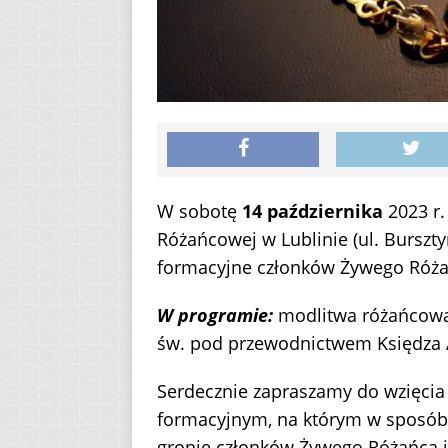
W sobotę
14 października
2023 r.
Różańcowej w Lublinie (ul. Burszt
formacyjne członków Żywego Róża
W programie:
modlitwa różańcowa,
św. pod przewodnictwem Księdza A
Serdecznie zapraszamy do wzięcia
formacyjnym, na którym w sposób
gronie członków Żywego Różańca i