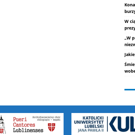
Kona
burz
W ci
prez
„W p
niez
Jakie
Śmie
wobe