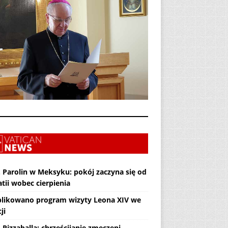
. Parolin w Meksyku: pokój zaczyna się od
tii wobec cierpienia
likowano program wizyty Leona XIV we
ji
 Pizzaballa: chrześcijanie zmęczeni