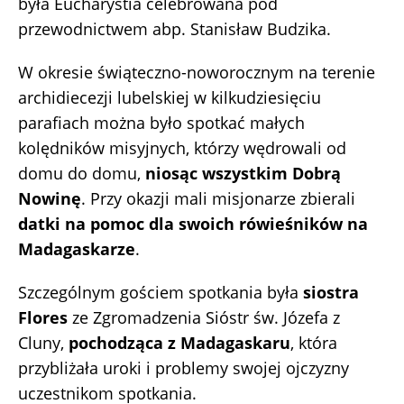
była Eucharystia celebrowana pod
przewodnictwem abp. Stanisław Budzika.
W okresie świąteczno-noworocznym na terenie
archidiecezji lubelskiej w kilkudziesięciu
parafiach można było spotkać małych
kolędników misyjnych, którzy wędrowali od
domu do domu,
niosąc wszystkim Dobrą
Nowinę
. Przy okazji mali misjonarze zbierali
datki na pomoc dla swoich rówieśników na
Madagaskarze
.
Szczególnym gościem spotkania była
siostra
Flores
ze Zgromadzenia Sióstr św. Józefa z
Cluny,
pochodząca z Madagaskaru
, która
przybliżała uroki i problemy swojej ojczyzny
uczestnikom spotkania.