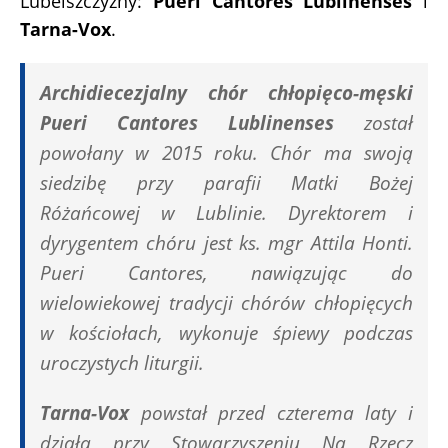
Lubelszczyzny:
Pueri Cantores Lublinenses
i
Tarna-Vox
.
Archidiecezjalny chór chłopięco-męski
Pueri Cantores Lublinenses
został
powołany w 2015 roku. Chór ma swoją
siedzibę przy parafii Matki Bożej
Różańcowej w Lublinie. Dyrektorem i
dyrygentem chóru jest ks. mgr Attila Honti.
Pueri Cantores, nawiązując do
wielowiekowej tradycji chórów chłopięcych
w kościołach, wykonuje śpiewy podczas
uroczystych liturgii.
Tarna-Vox
powstał przed czterema laty i
działa przy Stowarzyszeniu Na Rzecz