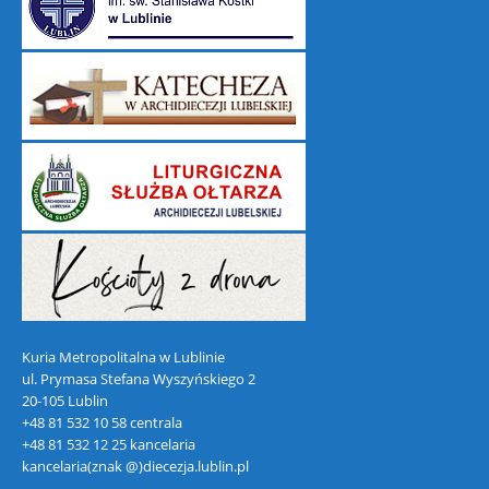
Kuria Metropolitalna w Lublinie
ul. Prymasa Stefana Wyszyńskiego 2
20-105 Lublin
+48 81 532 10 58 centrala
+48 81 532 12 25 kancelaria
kancelaria(znak @)diecezja.lublin.pl