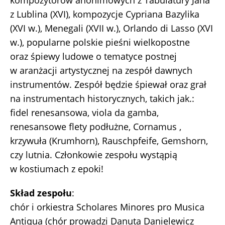
kompozytorów anonimowych z Tabulatury Jana
z Lublina (XVI), kompozycje Cypriana Bazylika
(XVI w.), Menegali (XVII w.), Orlando di Lasso (XVI
w.), popularne polskie pieśni wielkopostne
oraz śpiewy ludowe o tematyce postnej
w aranżacji artystycznej na zespół dawnych
instrumentów. Zespół będzie śpiewał oraz grał
na instrumentach historycznych, takich jak.:
fidel renesansowa, viola da gamba,
renesansowe flety podłużne, Cornamus ,
krzywuła (Krumhorn), Rauschpfeife, Gemshorn,
czy lutnia. Członkowie zespołu wystąpią
w kostiumach z epoki!
Skład zespołu
:
chór i orkiestra Scholares Minores pro Musica
Antiqua (chór prowadzi Danuta Danielewicz