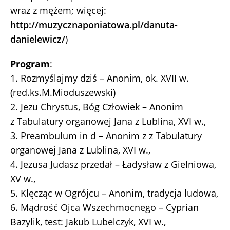
wraz z mężem; więcej:
http://muzycznaponiatowa.pl/danuta-
danielewicz/
)
Program
:
1. Rozmyślajmy dziś – Anonim, ok. XVII w.
(red.ks.M.Mioduszewski)
2. Jezu Chrystus, Bóg Człowiek – Anonim
z Tabulatury organowej Jana z Lublina, XVI w.,
3. Preambulum in d – Anonim z z Tabulatury
organowej Jana z Lublina, XVI w.,
4. Jezusa Judasz przedał – Ładysław z Gielniowa,
XV w.,
5. Klęcząc w Ogrójcu – Anonim, tradycja ludowa,
6. Mądrość Ojca Wszechmocnego – Cyprian
Bazylik, test: Jakub Lubelczyk, XVI w.,