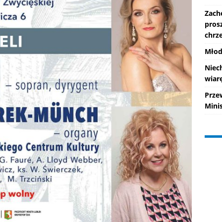
Zach
pros
chrze
Młod
Niec
wiarę
Prze
Mini