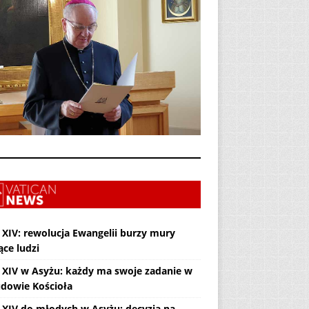
 XIV: rewolucja Ewangelii burzy mury
ące ludzi
 XIV w Asyżu: każdy ma swoje zadanie w
dowie Kościoła
 XIV do młodych w Asyżu: decyzja na