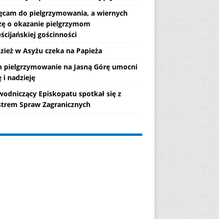
ęcam do pielgrzymowania, a wiernych
zę o okazanie pielgrzymom
ścijańskiej gościnności
zież w Asyżu czeka na Papieża
h pielgrzymowanie na Jasną Górę umocni
 i nadzieję
wodniczący Episkopatu spotkał się z
strem Spraw Zagranicznych