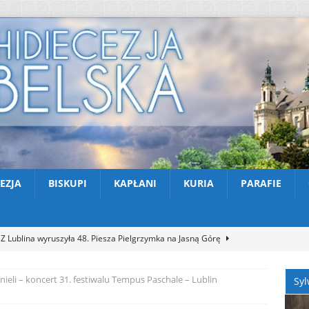
EZJA
BISKUPI
KAPŁANI
KURIA
PARAFIE
Z Lublina wyruszyła 48. Piesza Pielgrzymka na Jasną Górę
Anieli – koncert 31. festiwalu Tempus Paschale – Lublin
Syl
Nekrologi: śp. Jerzy Gasperski
AKTUALNOŚCI
Apel na miesiąc abstynencji – sierpień 2026
AKTUALNOŚCI