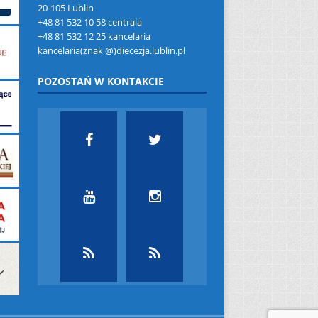
20-105 Lublin
+48 81 532 10 58 centrala
+48 81 532 12 25 kancelaria
kancelaria(znak @)diecezja.lublin.pl
POZOSTAŃ W KONTAKCIE