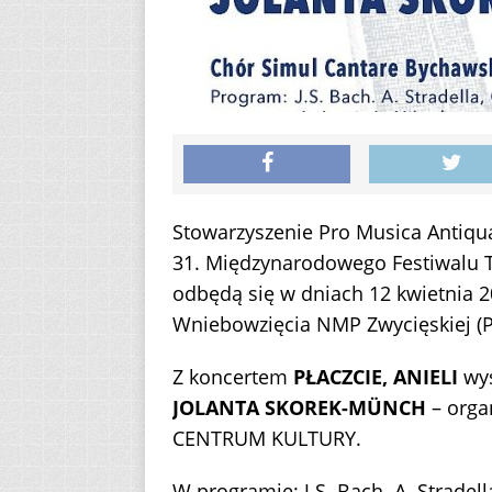
Stowarzyszenie Pro Musica Antiqua
31. Międzynarodowego Festiwalu 
odbędą się w dniach 12 kwietnia 20
Wniebowzięcia NMP Zwycięskiej (Po
Z koncertem
PŁACZCIE, ANIELI
wys
JOLANTA SKOREK-MÜNCH
– orga
CENTRUM KULTURY.
W programie: J.S. Bach. A. Stradella