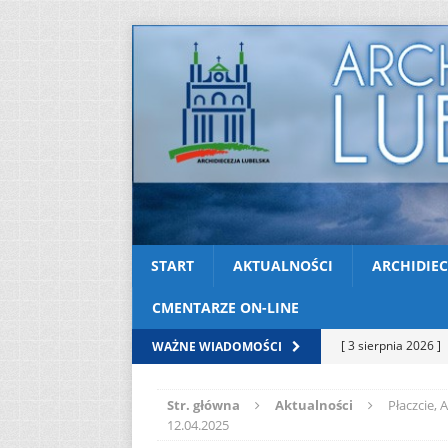
START
AKTUALNOŚCI
ARCHIDIEC
CMENTARZE ON-LINE
[ 3 sierpnia 2026 ]
WAŻNE WIADOMOŚCI
AKTUALNOŚCI
Str. główna
Aktualności
Płaczcie, 
[ 2 sierpnia 2026 ]
12.04.2025
[ 2 sierpnia 2026 ]