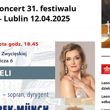
koncert 31. festiwalu
XXX Międzynarodowy Festiwal Organowy Lublin – Czuby: 2026-08-
 Lublin 12.04.2025
CI
Zmarł ks. Ryszard Sowa
AKTUALNOŚCI
Leon
dziel
Leon
odbu
Leon