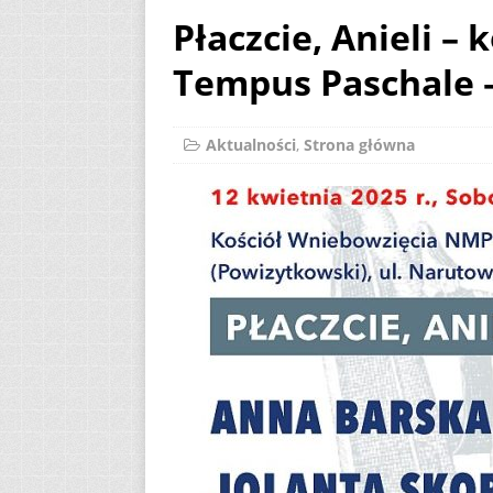
Płaczcie, Anieli – 
[ 2 sierpnia 2026 ]
Tempus Paschale –
12
AKTUALNOŚ
[ 6 sierpnia 2026 ]
Aktualności
,
Strona główna