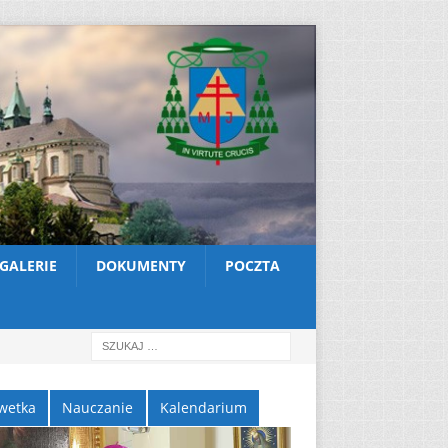
GALERIE
DOKUMENTY
POCZTA
wetka
Nauczanie
Kalendarium