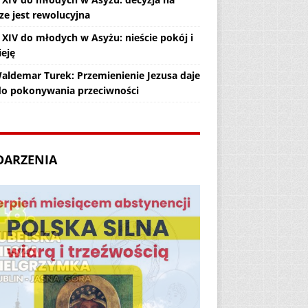
ze jest rewolucyjna
 XIV do młodych w Asyżu: nieście pokój i
ieję
Waldemar Turek: Przemienienie Jezusa daje
 do pokonywania przeciwności
DARZENIA