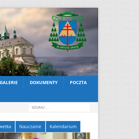
GALERIE
DOKUMENTY
POCZTA
wetka
Nauczanie
Kalendarium