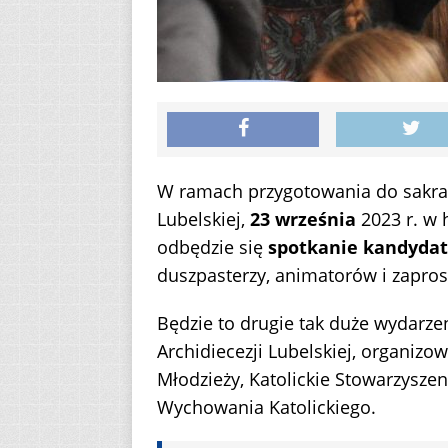
W ramach przygotowania do sakra
Lubelskiej,
23 września
2023 r. w h
odbędzie się
spotkanie kandyda
duszpasterzy, animatorów i zapro
Będzie to drugie tak duże wydarz
Archidiecezji Lubelskiej, organiz
Młodzieży, Katolickie Stowarzysze
Wychowania Katolickiego.