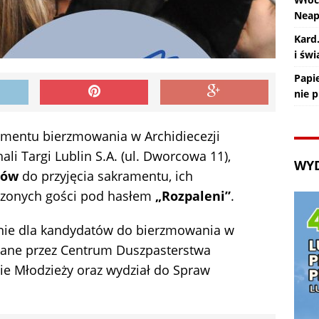
Nea
Kard
i św
Papie
nie 
mentu bierzmowania w Archidiecezji
ali Targi Lublin S.A. (ul. Dworcowa 11),
WY
tów
do przyjęcia sakramentu, ich
szonych gości pod hasłem
„Rozpaleni”
.
enie dla kandydatów do bierzmowania w
owane przez Centrum Duszpasterstwa
nie Młodzieży oraz wydział do Spraw