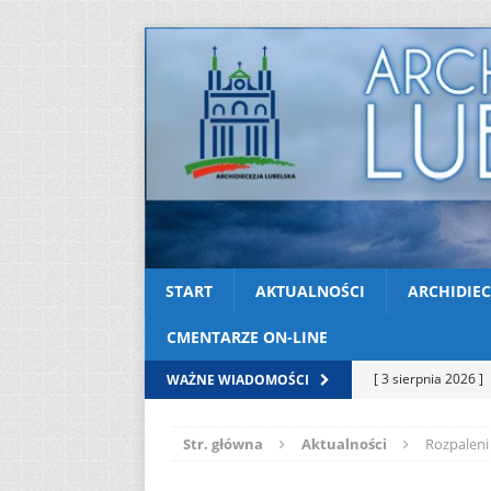
START
AKTUALNOŚCI
ARCHIDIEC
CMENTARZE ON-LINE
[ 3 sierpnia 2026 ]
WAŻNE WIADOMOŚCI
AKTUALNOŚCI
Str. główna
Aktualności
Rozpaleni
[ 2 sierpnia 2026 ]
[ 2 sierpnia 2026 ]