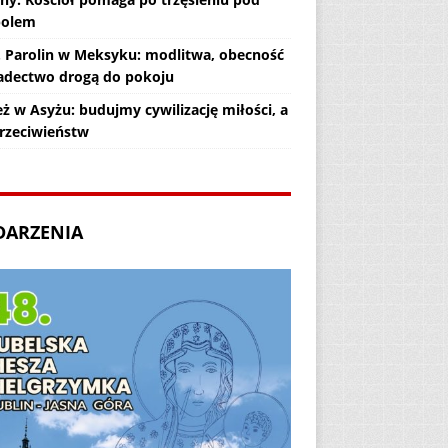
polem
. Parolin w Meksyku: modlitwa, obecność
iadectwo drogą do pokoju
ż w Asyżu: budujmy cywilizację miłości, a
przeciwieństw
DARZENIA