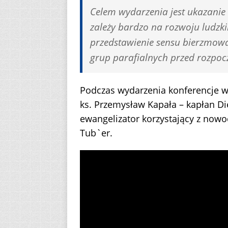
Celem wydarzenia jest ukazanie
zależy bardzo na rozwoju ludz
przedstawienie sensu bierzmowa
grup parafialnych przed rozpoc
Podczas wydarzenia konferencje w
ks. Przemysław Kapała – kapłan Diec
ewangelizator korzystający z nowo
Tub`er.