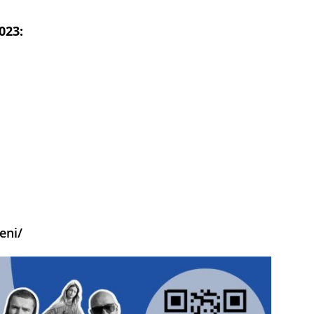
023:
eni/