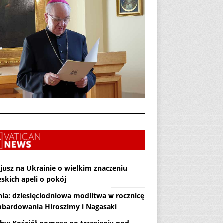
jusz na Ukrainie o wielkim znaczeniu
skich apeli o pokój
nia: dziesięciodniowa modlitwa w rocznicę
bardowania Hiroszimy i Nagasaki
hy: Kościół pomaga po trzęsieniu pod