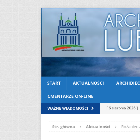
START
AKTUALNOŚCI
ARCHIDIEC
CMENTARZE ON-LINE
[ 6 sierpnia 2026 ]
WAŻNE WIADOMOŚCI
[ 3 sierpnia 2026 ]
Str. główna
Aktualności
Różaniec 
AKTUALNOŚCI
[ 2 sierpnia 2026 ]