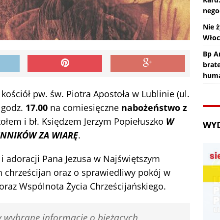
nego
Nie ż
Wło
Bp An
brat
huma
 kościół pw. św. Piotra Apostoła w Lublinie (ul.
o godz.
17.00
na comiesięczne
nabożeństwo z
ołem i bł. Księdzem Jerzym Popiełuszko
W
WY
ENNIKÓW ZA WIARĘ
.
i adoracji Pana Jezusa w Najświętszym
 chrześcijan oraz o sprawiedliwy pokój w
 oraz Wspólnota Życia Chrześcijańskiego.
 wybrane informacje o bieżących