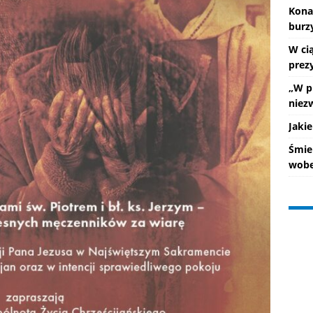
Kona
burz
W ci
prez
„W p
niez
Jakie
Śmie
wobe