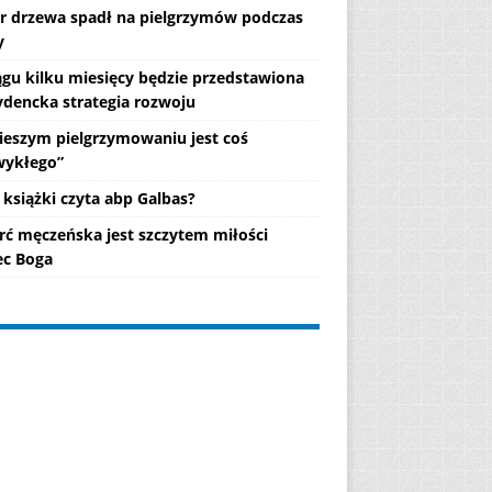
r drzewa spadł na pielgrzymów podczas
y
ągu kilku miesięcy będzie przedstawiona
ydencka strategia rozwoju
ieszym pielgrzymowaniu jest coś
wykłego”
 książki czyta abp Galbas?
rć męczeńska jest szczytem miłości
c Boga