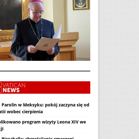
. Parolin w Meksyku: pokój zaczyna się od
tii wobec cierpienia
likowano program wizyty Leona XIV we
ji
 Pizzaballa: chrześcijanie zmęczeni