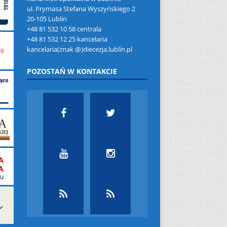
ul. Prymasa Stefana Wyszyńskiego 2
20-105 Lublin
+48 81 532 10 58 centrala
+48 81 532 12 25 kancelaria
kancelaria(znak @)diecezja.lublin.pl
POZOSTAŃ W KONTAKCIE