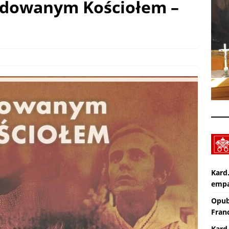
ladowanym Kościołem –
Apel na miesiąc abstynencji – sierpień 2026
AKTUALNOŚCI
Pot, śpiew, duch – pielgrzymka. SPOTKANIA Z WIARĄ w 19
A (9.08.2026)
AKTUALNOŚCI
Kard
empa
Opub
Franc
Kard.