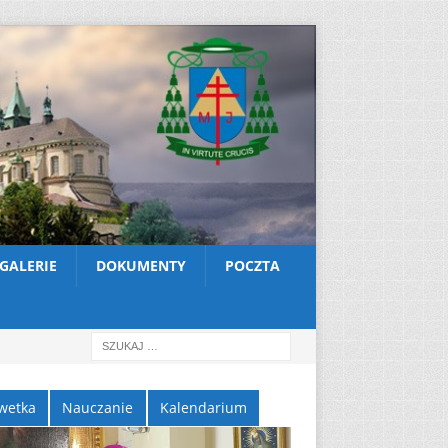
GALERIE
DOKUMENTY
POCZTA
wetka
Nauczanie
Kalendarium