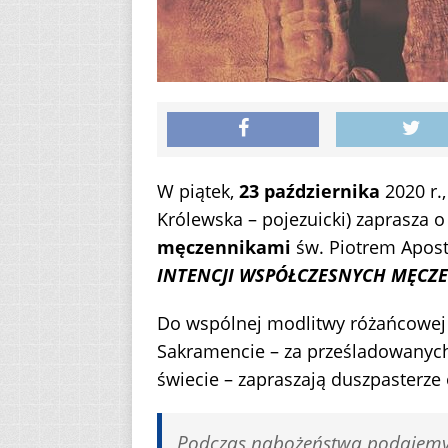
W piątek,
23 października
2020 r.,
Królewska – pojezuicki) zaprasza 
męczennikami
św. Piotrem Apost
INTENCJI WSPÓŁCZESNYCH MĘCZ
Do wspólnej modlitwy różańcowej 
Sakramencie – za prześladowanych
świecie – zapraszają duszpasterze
Podczas nabożeństwa podajemy