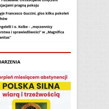
cjacjami pragną pokoju
yje Francesco Guccini, głos kilku pokoleń
chów
gelelli i o. Kolbe - „męczennicy
erstwa i sprawiedliwości” w „Magnifica
nitas”
DARZENIA