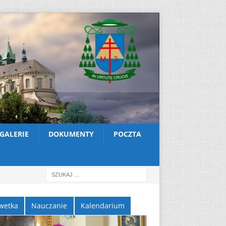
GALERIE
DOKUMENTY
POCZTA
wetka
Nauczanie
Kalendarium