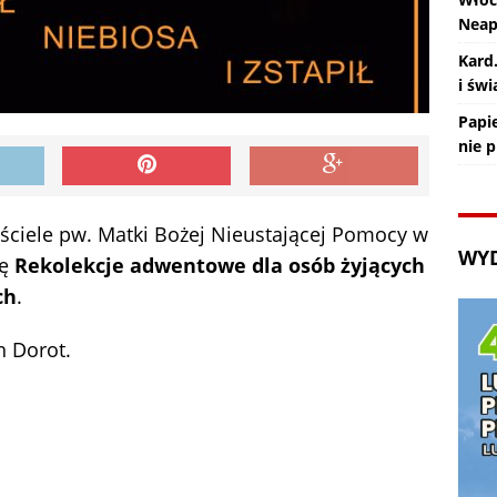
Nea
Kard
i św
Papie
nie 
ściele pw. Matki Bożej Nieustającej Pomocy w
WY
ię
Rekolekcje adwentowe dla osób żyjących
ch
.
n Dorot.