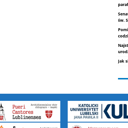
paraf
Senat
św. 
Pomi
codzi
Najs
urod
Jak 