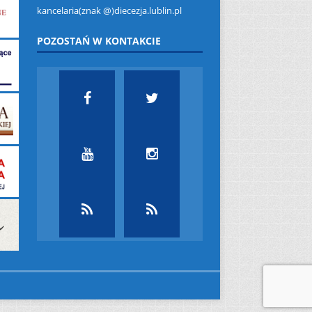
kancelaria(znak @)diecezja.lublin.pl
POZOSTAŃ W KONTAKCIE