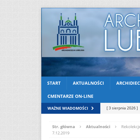
START
AKTUALNOŚCI
ARCHIDIEC
CMENTARZE ON-LINE
[ 3 sierpnia 2026 ]
WAŻNE WIADOMOŚCI
AKTUALNOŚCI
Str. główna
Aktualności
Rekolekcj
[ 2 sierpnia 2026 ]
7.12.2019
[ 2 sierpnia 2026 ]