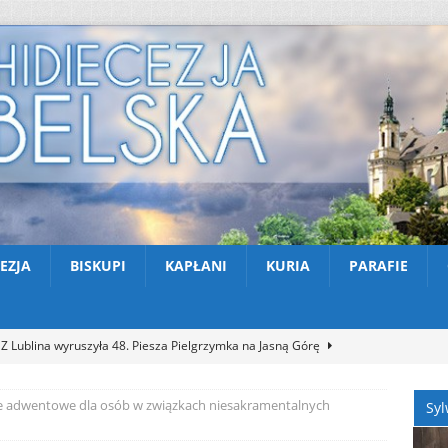
EZJA
BISKUPI
KAPŁANI
KURIA
PARAFIE
Z Lublina wyruszyła 48. Piesza Pielgrzymka na Jasną Górę
e adwentowe dla osób w związkach niesakramentalnych
Syl
Nekrologi: śp. Jerzy Gasperski
AKTUALNOŚCI
Apel na miesiąc abstynencji – sierpień 2026
AKTUALNOŚCI