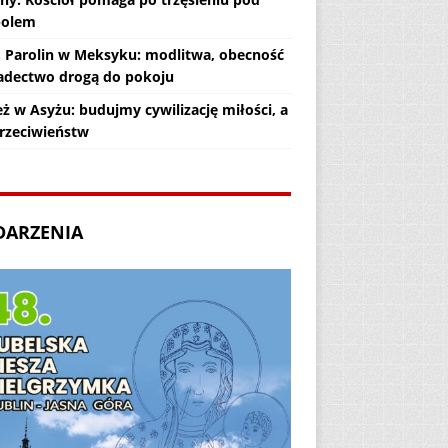
polem
. Parolin w Meksyku: modlitwa, obecność
iadectwo drogą do pokoju
ż w Asyżu: budujmy cywilizację miłości, a
przeciwieństw
DARZENIA