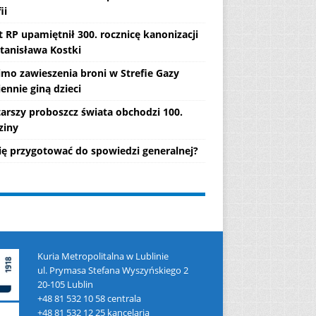
ii
 RP upamiętnił 300. rocznicę kanonizacji
Stanisława Kostki
mo zawieszenia broni w Strefie Gazy
ennie giną dzieci
tarszy proboszcz świata obchodzi 100.
ziny
się przygotować do spowiedzi generalnej?
Kuria Metropolitalna w Lublinie
ul. Prymasa Stefana Wyszyńskiego 2
20-105 Lublin
+48 81 532 10 58 centrala
+48 81 532 12 25 kancelaria