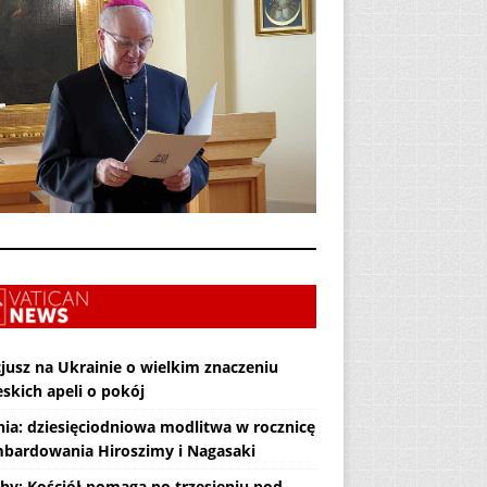
jusz na Ukrainie o wielkim znaczeniu
skich apeli o pokój
nia: dziesięciodniowa modlitwa w rocznicę
bardowania Hiroszimy i Nagasaki
hy: Kościół pomaga po trzęsieniu pod