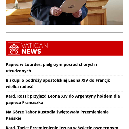
Papież w Lourdes: pielgrzym pośród chorych i
utrudzonych
Biskupi o podróży apostolskiej Leona XIV do Francji:
wielka radość
Kard. Rossi: przyjazd Leona XIV do Argentyny hołdem dla
papieża Franciszka
Na Górze Tabor Kustodia świętowała Przemienienie
Pańskie
Kard. Tagle: Przemienienie Jezusa w świecie oszpeconym