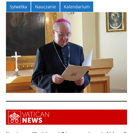
Sylwetka
Nauczanie
Kalendarium