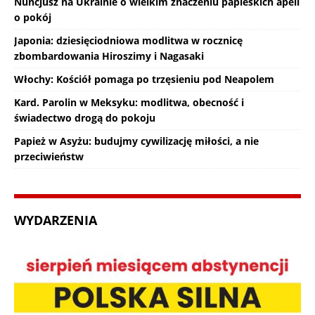
Nuncjusz na Ukrainie o wielkim znaczeniu papieskich apeli
o pokój
Japonia: dziesięciodniowa modlitwa w rocznicę
zbombardowania Hiroszimy i Nagasaki
Włochy: Kościół pomaga po trzęsieniu pod Neapolem
Kard. Parolin w Meksyku: modlitwa, obecność i
świadectwo drogą do pokoju
Papież w Asyżu: budujmy cywilizację miłości, a nie
przeciwieństw
WYDARZENIA