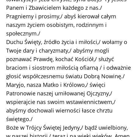
Panem i Zbawicielem każdego z nas./
Pragniemy i prosimy,/ abyś kierował całym
naszym życiem osobistym, rodzinnym i
społecznym./
Duchu Święty, źródło życia i miłości,/ wołamy o
Twoje dary i charyzmaty,/ abyśmy mogli
poznawać Prawdę, kochać Kościół,/ służyć
braciom i siostrom miłością ofiarną / i odważnie
głosić współczesnemu światu Dobrą Nowinę./
Maryjo, nasza Matko i Królowo,/ święci
Patronowie naszej umiłowanej Ojczyzny,/
wspierajcie nas swoim wstawiennictwem,/
abyśmy dochowali wierności łasce chrztu
świętego./
Boże w Trójcy Świętej Jedyny,/ bądź uwielbiony,
w naszej historii,/ teraz i na wieki wieków. Amen