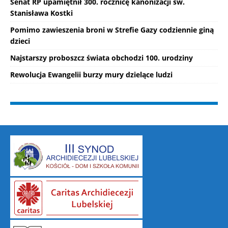
Senat RP upamiętnił 300. rocznicę kanonizacji św.
Stanisława Kostki
Pomimo zawieszenia broni w Strefie Gazy codziennie giną
dzieci
Najstarszy proboszcz świata obchodzi 100. urodziny
Rewolucja Ewangelii burzy mury dzielące ludzi