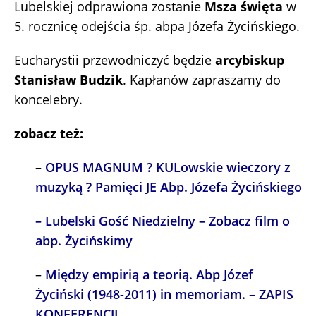
Lubelskiej odprawiona zostanie
Msza święta
w
5. rocznicę odejścia śp. abpa Józefa Życińskiego.
Eucharystii przewodniczyć będzie
arcybiskup
Stanisław Budzik
. Kapłanów zapraszamy do
koncelebry.
zobacz też:
–
OPUS MAGNUM ? KULowskie wieczory z
muzyką ? Pamięci JE Abp. Józefa Życińskiego
– Lubelski Gość Niedzielny – Zobacz film o
abp. Życińskimy
–
Między empirią a teorią. Abp Józef
Życiński (1948-2011) in memoriam. – ZAPIS
KONFERENCJI