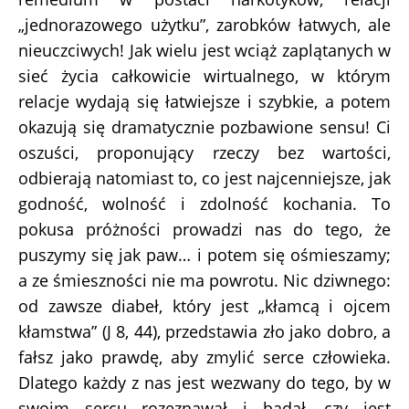
„jednorazowego użytku”, zarobków łatwych, ale
nieuczciwych! Jak wielu jest wciąż zaplątanych w
sieć życia całkowicie wirtualnego, w którym
relacje wydają się łatwiejsze i szybkie, a potem
okazują się dramatycznie pozbawione sensu! Ci
oszuści, proponujący rzeczy bez wartości,
odbierają natomiast to, co jest najcenniejsze, jak
godność, wolność i zdolność kochania. To
pokusa próżności prowadzi nas do tego, że
puszymy się jak paw… i potem się ośmieszamy;
a ze śmieszności nie ma powrotu. Nic dziwnego:
od zawsze diabeł, który jest „kłamcą i ojcem
kłamstwa” (J 8, 44), przedstawia zło jako dobro, a
fałsz jako prawdę, aby zmylić serce człowieka.
Dlatego każdy z nas jest wezwany do tego, by w
swoim sercu rozeznawał i badał, czy jest