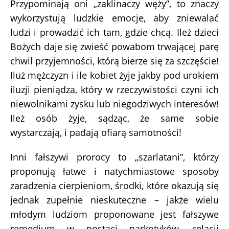
Przypominają oni „zaklinaczy węży”, to znaczy
wykorzystują ludzkie emocje, aby zniewalać
ludzi i prowadzić ich tam, gdzie chcą. Ileż dzieci
Bożych daje się zwieść powabom trwającej parę
chwil przyjemności, którą bierze się za szczęście!
Iluż mężczyzn i ile kobiet żyje jakby pod urokiem
iluzji pieniądza, który w rzeczywistości czyni ich
niewolnikami zysku lub niegodziwych interesów!
Ileż osób żyje, sądząc, że same sobie
wystarczają, i padają ofiarą samotności!
Inni fałszywi prorocy to „szarlatani”, którzy
proponują łatwe i natychmiastowe sposoby
zaradzenia cierpieniom, środki, które okazują się
jednak zupełnie nieskuteczne – jakże wielu
młodym ludziom proponowane jest fałszywe
remedium w postaci narkotyków, relacji