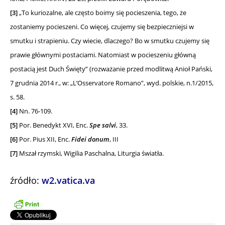
[3]
„To kuriozalne, ale często boimy się pocieszenia, tego, że
zostaniemy pocieszeni. Co więcej, czujemy się bezpieczniejsi w
smutku i strapieniu. Czy wiecie, dlaczego? Bo w smutku czujemy się
prawie głównymi postaciami. Natomiast w pocieszeniu główną
postacią jest Duch Święty” (rozważanie przed modlitwą Anioł Pański,
7 grudnia 2014 r., w: „L’Osservatore Romano”, wyd. polskie, n.1/2015,
s. 58.
[4]
Nn. 76-109.
[5]
Por. Benedykt XVI, Enc.
Spe salvi
, 33.
[6]
Por. Pius XII, Enc.
Fidei donum
, III
[7]
Mszał rzymski, Wigilia Paschalna, Liturgia światła.
źródło:
w2.vatica.va