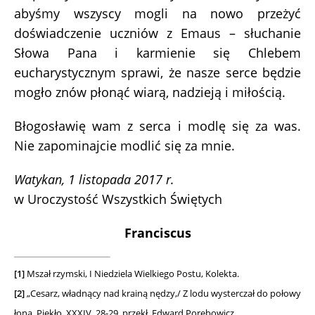
abyśmy wszyscy mogli na nowo przeżyć
doświadczenie uczniów z Emaus – słuchanie
Słowa Pana i karmienie się Chlebem
eucharystycznym sprawi, że nasze serce będzie
mogło znów płonąć wiarą, nadzieją i miłością.
Błogosławię wam z serca i modlę się za was.
Nie zapominajcie modlić się za mnie.
Watykan, 1 listopada 2017 r.
w Uroczystość Wszystkich Świętych
Franciscus
[1]
Mszał rzymski, I Niedziela Wielkiego Postu, Kolekta.
[2]
„Cesarz, władnący nad krainą nędzy,/ Z lodu wysterczał do połowy
łona, Piekło, XXXIV, 28-29, przekł. Edward Porębowicz.