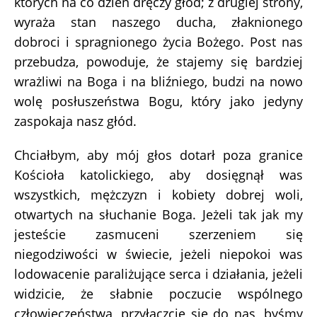
których na co dzień dręczy głód; z drugiej strony,
wyraża stan naszego ducha, złaknionego
dobroci i spragnionego życia Bożego. Post nas
przebudza, powoduje, że stajemy się bardziej
wrażliwi na Boga i na bliźniego, budzi na nowo
wolę posłuszeństwa Bogu, który jako jedyny
zaspokaja nasz głód.
Chciałbym, aby mój głos dotarł poza granice
Kościoła katolickiego, aby dosięgnął was
wszystkich, mężczyzn i kobiety dobrej woli,
otwartych na słuchanie Boga. Jeżeli tak jak my
jesteście zasmuceni szerzeniem się
niegodziwości w świecie, jeżeli niepokoi was
lodowacenie paraliżujące serca i działania, jeżeli
widzicie, że słabnie poczucie wspólnego
człowieczeństwa, przyłączcie się do nas, byśmy