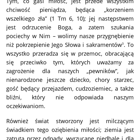
Tym, co gasi miłość, jest przede wszystkim
chciwość pieniądza, będąca „korzeniem
wszelkiego zła” (1 Tm 6, 10); jej następstwem
jest odrzucenie Boga, a zatem szukania
pociechy w Nim – wolimy nasze przygnębienie
niż pokrzepienie Jego Słowa i sakramentów
. To
3
wszystko przeradza się w przemoc, obracającą
się przeciwko tym, których uważamy za
zagrożenie dla naszych „pewników”, jak
nienarodzone jeszcze dziecko, chory starzec,
gość będący przejazdem, cudzoziemiec, a także
bliźni, który nie odpowiada naszym
oczekiwaniom.
Również świat stworzony jest milczącym
świadkiem tego oziębienia miłości; ziemia jest
zatruta przez odpady, wyrzucane niedbale i dla