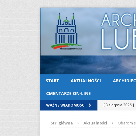
START
AKTUALNOŚCI
ARCHIDIEC
CMENTARZE ON-LINE
[ 3 sierpnia 2026 ]
WAŻNE WIADOMOŚCI
AKTUALNOŚCI
Str. główna
Aktualności
Ofiarom s
[ 2 sierpnia 2026 ]
[ 2 sierpnia 2026 ]