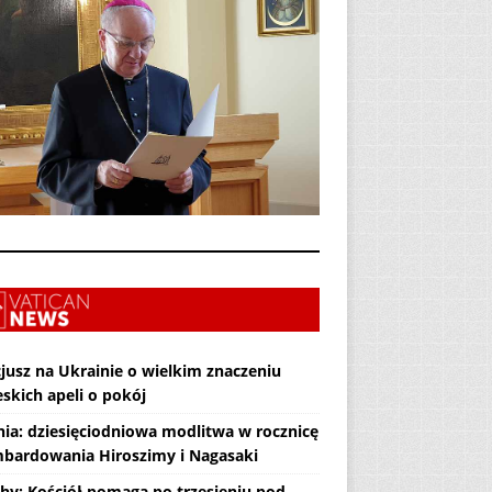
jusz na Ukrainie o wielkim znaczeniu
skich apeli o pokój
nia: dziesięciodniowa modlitwa w rocznicę
bardowania Hiroszimy i Nagasaki
hy: Kościół pomaga po trzęsieniu pod