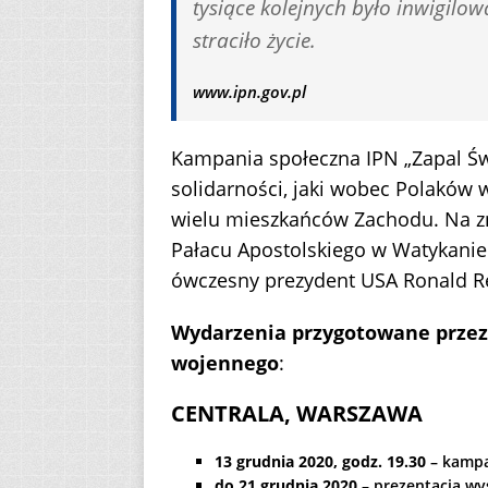
tysiące kolejnych było inwigilow
straciło życie.
www.ipn.gov.pl
Kampania społeczna IPN „Zapal Św
solidarności, jaki wobec Polaków 
wielu mieszkańców Zachodu. Na zn
Pałacu Apostolskiego w Watykanie z
ówczesny prezydent USA Ronald R
Wydarzenia przygotowane przez 
wojennego
:
CENTRALA, WARSZAWA
13 grudnia 2020, godz. 19.30
– kampa
do 21 grudnia 2020
– prezentacja wy