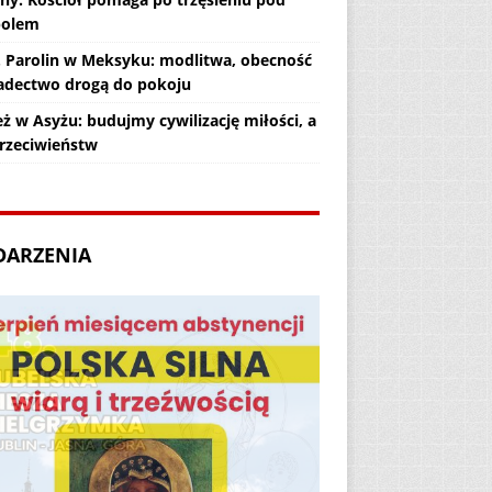
polem
. Parolin w Meksyku: modlitwa, obecność
iadectwo drogą do pokoju
ż w Asyżu: budujmy cywilizację miłości, a
przeciwieństw
DARZENIA