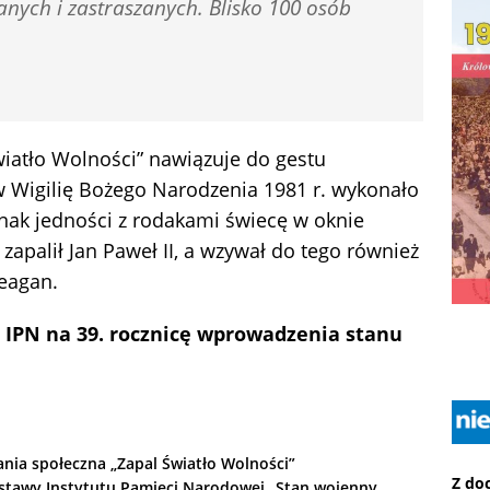
anych i zastraszanych. Blisko 100 osób
iatło Wolności” nawiązuje do gestu
w Wigilię Bożego Narodzenia 1981 r. wykonało
ak jedności z rodakami świecę w oknie
apalił Jan Paweł II, a wzywał do tego również
eagan.
IPN na 39. rocznicę wprowadzenia stanu
nia społeczna „Zapal Światło Wolności”
Z do
stawy Instytutu Pamięci Narodowej „Stan wojenny