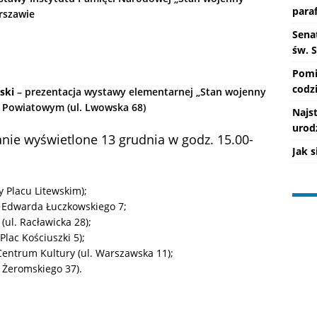
paraf
rszawie
Senat
św. 
Pomi
codzi
ski
– prezentacja wystawy elementarnej „Stan wojenny
e Powiatowym (ul. Lwowska 68)
Najs
urod
anie wyświetlone 13 grudnia w godz. 15.00-
Jak 
y Placu Litewskim);
 Edwarda Łuczkowskiego 7;
(ul. Racławicka 28);
lac Kościuszki 5);
entrum Kultury (ul. Warszawska 11);
 Żeromskiego 37).