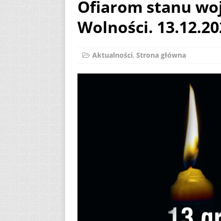
Ofiarom stanu woj
[ 2 sierpnia 2026 ]
Wolności. 13.12.20
12
AKTUALNOŚ
[ 6 sierpnia 2026 ]
Aktualności
,
Strona główna