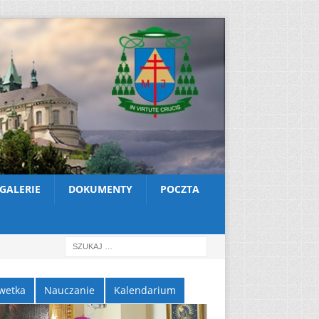
GALERIE
DOKUMENTY
POCZTA
wetka
Nauczanie
Kalendarium