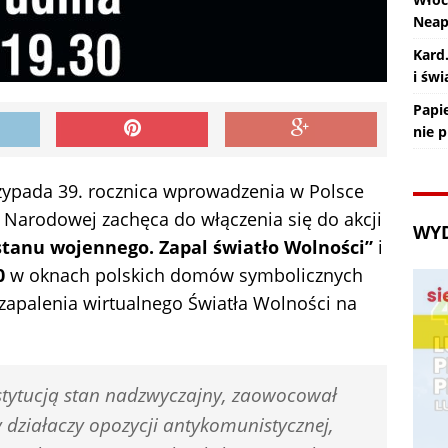
Nea
Kard
i św
Papie
nie 
przypada 39. rocznica wprowadzenia w Polsce
 Narodowej zachęca do włączenia się do akcji
WY
stanu wojennego. Zapal światło Wolności”
i
0
w oknach polskich domów symbolicznych
zapalenia wirtualnego Światła Wolności na
tytucją stan nadzwyczajny, zaowocował
 działaczy opozycji antykomunistycznej,