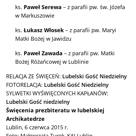
ks.
Paweł Serewa
– z parafii pw. św. Józefa
w Markuszowie
ks.
Łukasz Włosek
– z parafii pw. Maryi
Matki Bożej w Jawidzu
ks.
Paweł Zawada
– z parafii pw. Matki
Bożej Różańcowej w Lublinie
RELACJA ZE ŚWIĘCEŃ:
Lubelski Gość Niedzielny
FOTORELACJA:
Lubelski Gość Niedzielny
SYLWETKI WYŚWIĘCONYCH KAPŁANÓW:
Lubelski Gość niedzielny
Święcenia prezbiteratu w lubelskiej
Archikatedrze
Lublin, 6 czerwca 2015 r.
Foto: Małgorzata Turek, KAI Lublin