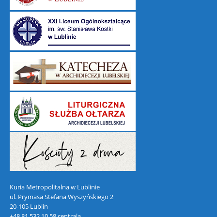
Kuria Metropolitalna w Lublinie
ul. Prymasa Stefana Wyszyńskiego 2
20-105 Lublin
+48 81 532 10 58 centrala