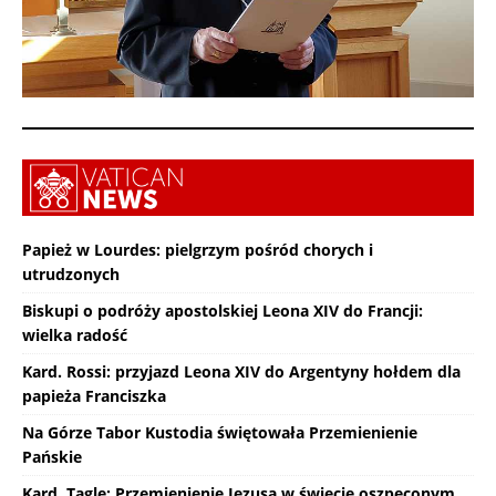
Papież w Lourdes: pielgrzym pośród chorych i
utrudzonych
Biskupi o podróży apostolskiej Leona XIV do Francji:
wielka radość
Kard. Rossi: przyjazd Leona XIV do Argentyny hołdem dla
papieża Franciszka
Na Górze Tabor Kustodia świętowała Przemienienie
Pańskie
Kard. Tagle: Przemienienie Jezusa w świecie oszpeconym