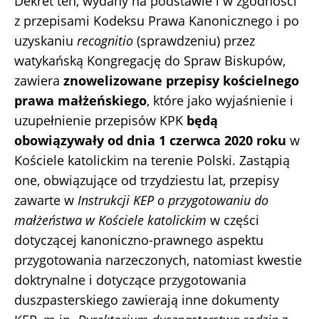
Dekret ten, wydany na podstawie i w zgodności
z przepisami Kodeksu Prawa Kanonicznego i po
uzyskaniu
recognitio
(sprawdzeniu) przez
watykańską Kongregację do Spraw Biskupów,
zawiera
znowelizowane przepisy kościelnego
prawa małżeńskiego
, które jako wyjaśnienie i
uzupełnienie przepisów KPK
będą
obowiązywały od dnia 1 czerwca 2020 roku
w
Kościele katolickim na terenie Polski. Zastąpią
one, obwiązujące od trzydziestu lat, przepisy
zawarte w
Instrukcji KEP o przygotowaniu do
małżeństwa w Kościele katolickim
w części
dotyczącej kanoniczno-prawnego aspektu
przygotowania narzeczonych, natomiast kwestie
doktrynalne i dotyczące przygotowania
duszpasterskiego zawierają inne dokumenty