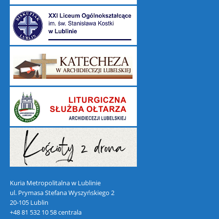
Kuria Metropolitalna w Lublinie
ul. Prymasa Stefana Wyszyńskiego 2
20-105 Lublin
+48 81 532 10 58 centrala