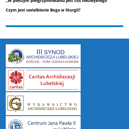
„W pieszym pielgrzymowaniu jest coś niezwykłego”
Czym jest uwielbienie Boga w liturgii?