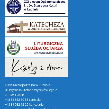
Kuria Metropolitalna w Lublinie
ul. Prymasa Stefana Wyszyńskiego 2
20-105 Lublin
+48 81 532 10 58 centrala
+48 81 532 12 25 kancelaria