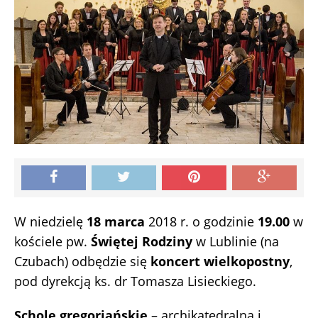
W niedzielę
18 marca
2018 r. o godzinie
19.00
w
kościele pw.
Świętej Rodziny
w Lublinie (na
Czubach) odbędzie się
koncert wielkopostny
,
pod dyrekcją ks. dr Tomasza Lisieckiego.
Schole gregoriańskie
– archikatedralna i