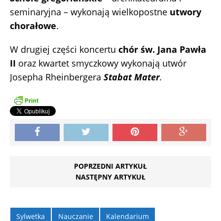
seminaryjna – wykonają wielkopostne
utwory
chorałowe
.
W drugiej części koncertu
chór św. Jana Pawła
II
oraz kwartet smyczkowy wykonają utwór
Josepha Rheinbergera
Stabat Mater
.
POPRZEDNI ARTYKUŁ
NASTĘPNY ARTYKUŁ
Sylwetka
Nauczanie
Kalendarium