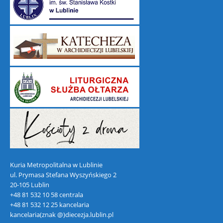
Kuria Metropolitalna w Lublinie
ul. Prymasa Stefana Wyszyńskiego 2
20-105 Lublin
+48 81 532 10 58 centrala
+48 81 532 12 25 kancelaria
kancelaria(znak @)diecezja.lublin.pl