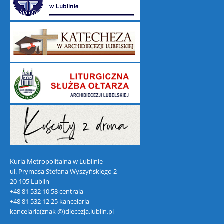
Kuria Metropolitalna w Lublinie
ul. Prymasa Stefana Wyszyńskiego 2
20-105 Lublin
+48 81 532 10 58 centrala
+48 81 532 12 25 kancelaria
kancelaria(znak @)diecezja.lublin.pl