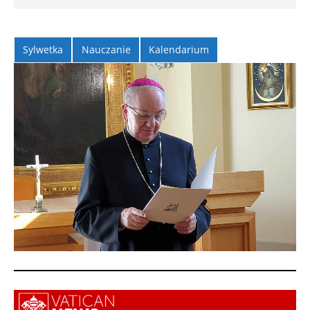
Sylwetka
Nauczanie
Kalendarium