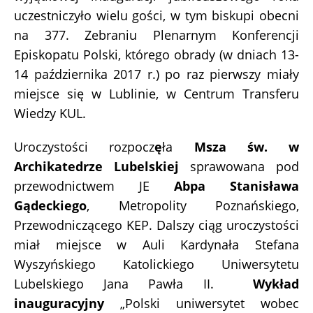
uczestniczyło wielu gości, w tym biskupi obecni
na 377. Zebraniu Plenarnym Konferencji
Episkopatu Polski, którego obrady (w dniach 13-
14 października 2017 r.) po raz pierwszy miały
miejsce się w Lublinie, w Centrum Transferu
Wiedzy KUL.
Uroczystości rozpocz
ę
ła
Msza św. w
Archikatedrze Lubelskiej
sprawowana pod
przewodnictwem JE
Abpa Stanisława
Gądeckiego
, Metropolity Poznańskiego,
Przewodniczącego KEP. Dalszy ciąg uroczystości
miał miejsce w Auli Kardynała Stefana
Wyszyńskiego Katolickiego Uniwersytetu
Lubelskiego Jana Pawła II.
Wykład
inauguracyjny
„Polski uniwersytet wobec