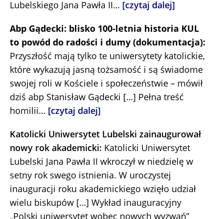
Lubelskiego Jana Pawła II…
[czytaj dalej]
Abp Gądecki: blisko 100-letnia historia KUL
to powód do radości i dumy (dokumentacja):
Przyszłość mają tylko te uniwersytety katolickie,
które wykazują jasną tożsamość i są świadome
swojej roli w Kościele i społeczeństwie – mówił
dziś abp Stanisław Gądecki […] Pełna treść
homilii…
[czytaj dalej]
Katolicki Uniwersytet Lubelski zainaugurował
nowy rok akademicki:
Katolicki Uniwersytet
Lubelski Jana Pawła II wkroczył w niedzielę w
setny rok swego istnienia. W uroczystej
inauguracji roku akademickiego wzięło udział
wielu biskupów […] Wykład inauguracyjny
„Polski uniwersytet wobec nowych wyzwań”