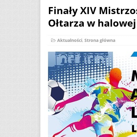
Finały XIV Mistrzo
AKTUALNOŚCI
Ołtarza w halowej 
[ 2 sierpnia 2026 ]
[ 7 sierpnia 2026 ]
Aktualności
,
Strona główna
(Mt 14, 22-33)
A