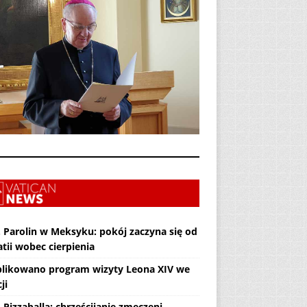
. Parolin w Meksyku: pokój zaczyna się od
tii wobec cierpienia
likowano program wizyty Leona XIV we
ji
 Pizzaballa: chrześcijanie zmęczeni