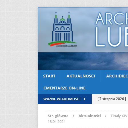
START
AKTUALNOŚCI
ARCHIDIEC
CMENTARZE ON-LINE
[ 7 sierpnia 2026 ]
WAŻNE WIADOMOŚCI
Niedzielę zwykłą „
Str. główna
Aktualności
Finały XIV
[ 6 sierpnia 2026 ]
13.04.2024
[ 3 sierpnia 2026 ]