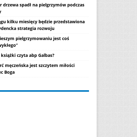
r drzewa spadł na pielgrzymów podczas
y
ągu kilku miesięcy będzie przedstawiona
ydencka strategia rozwoju
ieszym pielgrzymowaniu jest coś
wykłego”
 książki czyta abp Galbas?
rć męczeńska jest szczytem miłości
c Boga