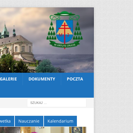
GALERIE
DOKUMENTY
POCZTA
wetka
Nauczanie
Kalendarium