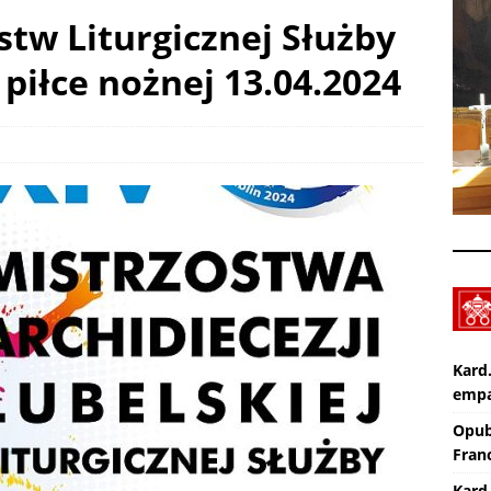
stw Liturgicznej Służby
piłce nożnej 13.04.2024
Nekrologi: śp. Jerzy Gasperski
AKTUALNOŚCI
Wiara eksperymentalna. TV lectio divina – XIX Niedziela zwykła „A”
KTUALNOŚCI
Kard
empa
Opub
Franc
Kard.