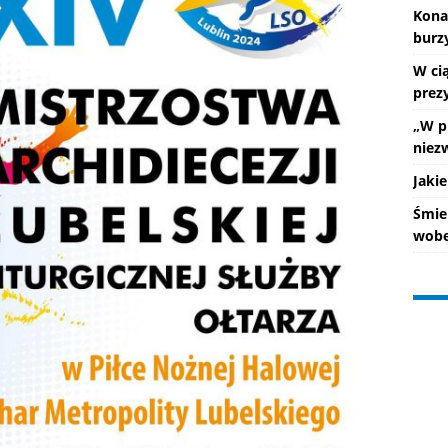
Kona
burz
W ci
prez
„W p
niez
Jakie
Śmie
wobe