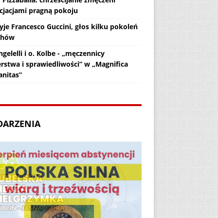
cjacjami pragną pokoju
yje Francesco Guccini, głos kilku pokoleń
chów
gelelli i o. Kolbe - „męczennicy
erstwa i sprawiedliwości” w „Magnifica
nitas”
DARZENIA