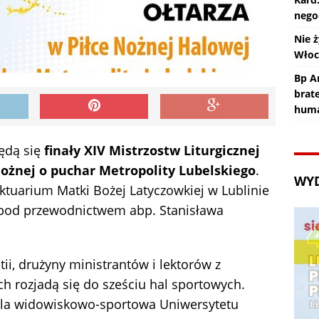
nego
Nie ż
Wło
Bp An
brat
huma
będą się
finały
XIV Mistrzostw Liturgicznej
nożnej o puchar Metropolity Lubelskiego
.
WY
ktuarium Matki Bożej Latyczowkiej w Lublinie
ą pod przewodnictwem abp. Stanisława
ii, drużyny ministrantów i lektorów z
h rozjadą się do sześciu hal sportowych.
ala widowiskowo-sportowa Uniwersytetu