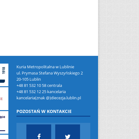
Kuria Metropolitalna w Lublinie
ul. Prymasa Stefana Wyszyńskiego 2
20-105 Lublin
+48 81 532 10 58 centrala
+48 81 532 12 25 kancelaria
kancelaria(znak @)diecezja.lublin.pl
POZOSTAŃ W KONTAKCIE