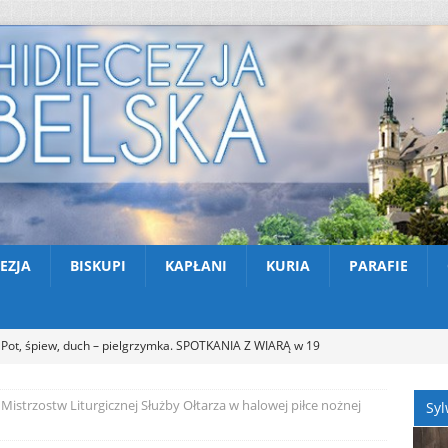
EZJA
BISKUPI
KAPŁANI
KURIA
PARAFIE
Pot, śpiew, duch – pielgrzymka. SPOTKANIA Z WIARĄ w 19
A (9.08.2026)
AKTUALNOŚCI
 Mistrzostw Liturgicznej Służby Ołtarza w halowej piłce nożnej
Syl
Zmarł ks. Ryszard Sowa
AKTUALNOŚCI
Z Lublina wyruszyła 48. Piesza Pielgrzymka na Jasną Górę