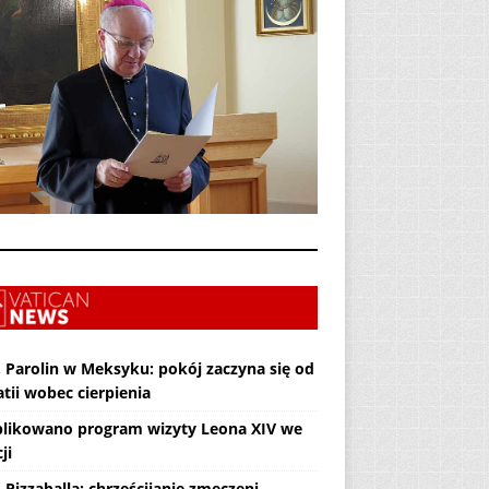
. Parolin w Meksyku: pokój zaczyna się od
tii wobec cierpienia
likowano program wizyty Leona XIV we
ji
 Pizzaballa: chrześcijanie zmęczeni