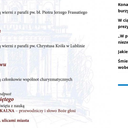
Kona
burz
W ci
prez
„W p
niez
Jakie
Śmie
wobe