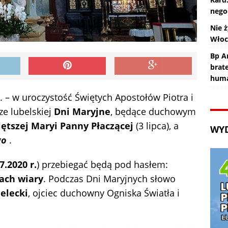
nego
Nie ż
Wło
Bp An
brat
huma
. – w uroczystość Świętych Apostołów Piotra i
ze lubelskiej
Dni Maryjne
, będące duchowym
ętszej Maryi Panny Płaczącej
(3 lipca), a
WY
go
.
7.2020 r.
) przebiegać będą pod hasłem:
ach wiary
. Podczas Dni Maryjnych słowo
ielecki
, ojciec duchowny Ogniska Światła i
.