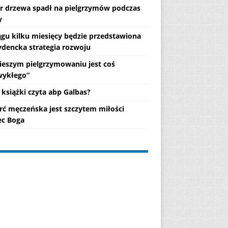
r drzewa spadł na pielgrzymów podczas
y
ągu kilku miesięcy będzie przedstawiona
ydencka strategia rozwoju
ieszym pielgrzymowaniu jest coś
wykłego”
 książki czyta abp Galbas?
rć męczeńska jest szczytem miłości
c Boga