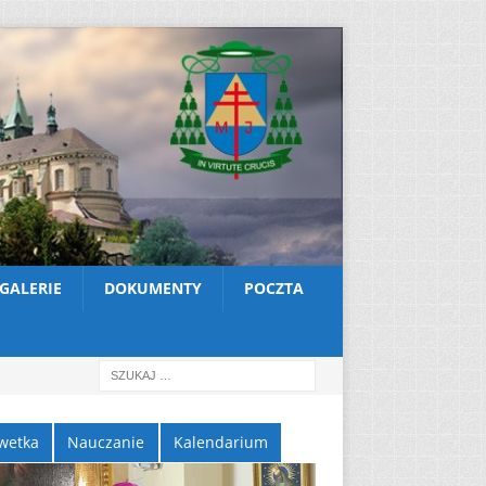
GALERIE
DOKUMENTY
POCZTA
wetka
Nauczanie
Kalendarium