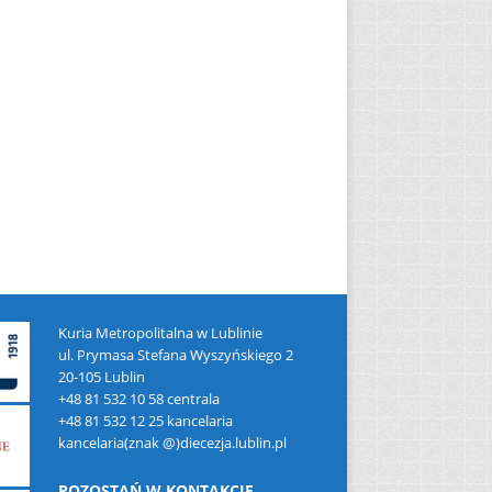
Kuria Metropolitalna w Lublinie
ul. Prymasa Stefana Wyszyńskiego 2
20-105 Lublin
+48 81 532 10 58 centrala
+48 81 532 12 25 kancelaria
kancelaria(znak @)diecezja.lublin.pl
POZOSTAŃ W KONTAKCIE