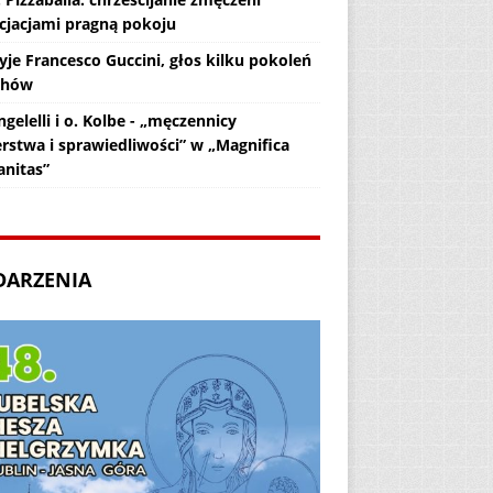
cjacjami pragną pokoju
yje Francesco Guccini, głos kilku pokoleń
chów
gelelli i o. Kolbe - „męczennicy
erstwa i sprawiedliwości” w „Magnifica
nitas”
DARZENIA