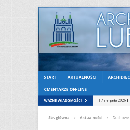
START
AKTUALNOŚCI
ARCHIDIEC
CMENTARZE ON-LINE
[ 7 sierpnia 2026 ]
WAŻNE WIADOMOŚCI
Niedzielę zwykłą „
Str. główna
Aktualności
Duchowe p
[ 6 sierpnia 2026 ]
[ 3 sierpnia 2026 ]