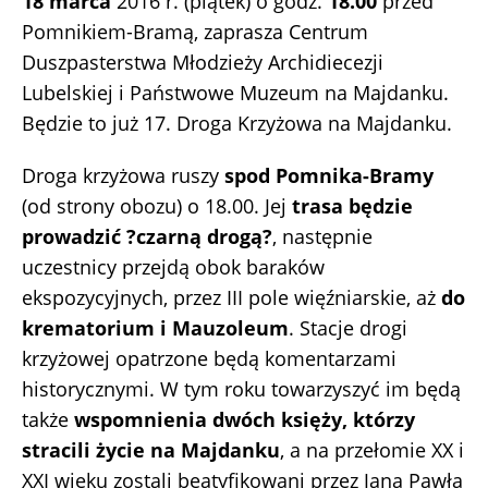
18 marca
2016 r. (piątek) o godz.
18.00
przed
Pomnikiem-Bramą, zaprasza Centrum
Duszpasterstwa Młodzieży Archidiecezji
Lubelskiej i Państwowe Muzeum na Majdanku.
Będzie to już 17. Droga Krzyżowa na Majdanku.
Droga krzyżowa ruszy
spod Pomnika-Bramy
(od strony obozu) o 18.00. Jej
trasa będzie
prowadzić ?czarną drogą?
, następnie
uczestnicy przejdą obok baraków
ekspozycyjnych, przez III pole więźniarskie, aż
do
krematorium i Mauzoleum
. Stacje drogi
krzyżowej opatrzone będą komentarzami
historycznymi. W tym roku towarzyszyć im będą
także
wspomnienia dwóch księży, którzy
stracili życie na Majdanku
, a na przełomie XX i
XXI wieku zostali beatyfikowani przez Jana Pawła