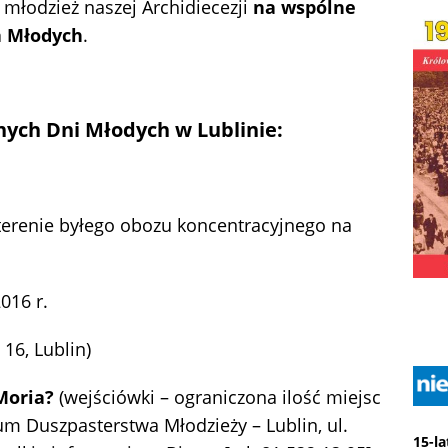
 młodzież naszej Archidiecezji
na wspólne
a Młodych
.
nych Dni Młodych w Lublinie:
renie byłego obozu koncentracyjnego na
016 r.
16, Lublin)
Moria?
(wejściówki – ograniczona ilość miejsc
m Duszpasterstwa Młodzieży – Lublin, ul.
15-l