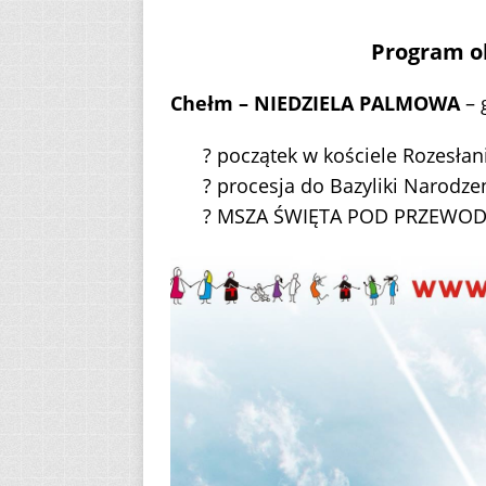
Program o
Chełm – NIEDZIELA PALMOWA
– 
? początek w kościele Rozesła
? procesja do Bazyliki Narodz
? MSZA ŚWIĘTA POD PRZEWOD