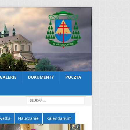
GALERIE
DOKUMENTY
POCZTA
wetka
Nauczanie
Kalendarium