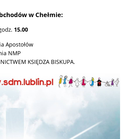
bchodów w Chełmie:
godz.
15.00
nia Apostołów
enia NMP
NICTWEM KSIĘDZA BISKUPA.