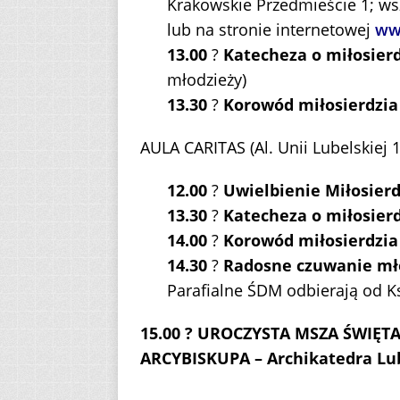
Krakowskie Przedmieście 1; wsz
lub na stronie internetowej
ww
13.00
?
Katecheza o miłosier
młodzieży)
13.30
?
Korowód miłosierdzia
AULA CARITAS (Al. Unii Lubelskiej 1
12.00
?
Uwielbienie Miłosierd
13.30
?
Katecheza o miłosier
14.00
?
Korowód miłosierdzia
14.30
?
Radosne czuwanie mł
Parafialne ŚDM odbierają od K
15.00 ? UROCZYSTA MSZA ŚWIĘ
ARCYBISKUPA – Archikatedra Lu