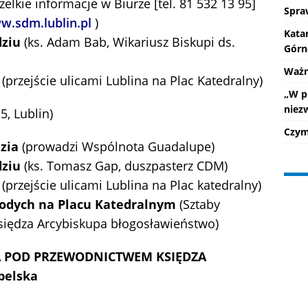
elkie informacje w Biurze [tel. 81 532 13 95]
Spra
w.sdm.lublin.pl
)
Kata
dziu
(ks. Adam Bab, Wikariusz Biskupi ds.
Górn
Ważne
(przejście ulicami Lublina na Plac Katedralny)
„W p
niez
5, Lublin)
Czym 
zia
(prowadzi Wspólnota Guadalupe)
dziu
(ks. Tomasz Gap, duszpasterz CDM)
(przejście ulicami Lublina na Plac katedralny)
odych na Placu Katedralnym
(Sztaby
siędza Arcybiskupa błogosławieństwo)
TA POD PRZEWODNICTWEM KSIĘDZA
belska