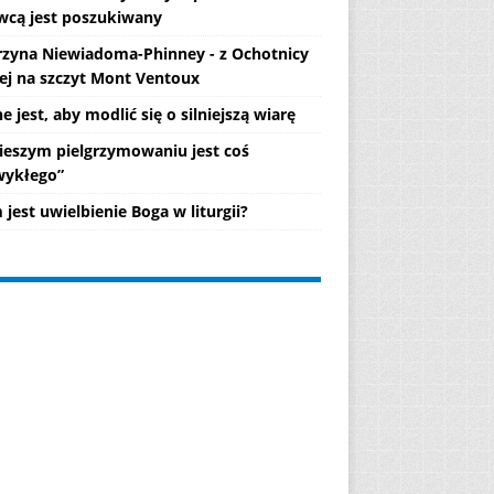
wcą jest poszukiwany
rzyna Niewiadoma-Phinney - z Ochotnicy
ej na szczyt Mont Ventoux
 jest, aby modlić się o silniejszą wiarę
ieszym pielgrzymowaniu jest coś
wykłego”
jest uwielbienie Boga w liturgii?