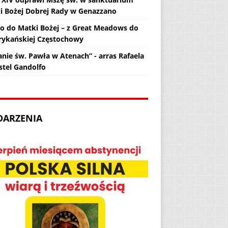
i Bożej Dobrej Rady w Genazzano
zo do Matki Bożej – z Great Meadows do
ykańskiej Częstochowy
anie św. Pawła w Atenach” - arras Rafaela
stel Gandolfo
DARZENIA