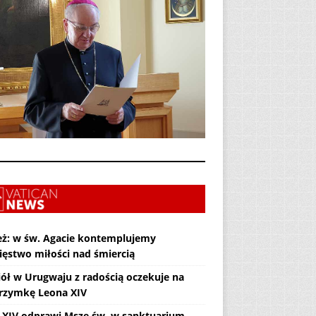
eż: w św. Agacie kontemplujemy
ięstwo miłości nad śmiercią
iół w Urugwaju z radością oczekuje na
grzymkę Leona XIV
 XIV odprawi Mszę św. w sanktuarium