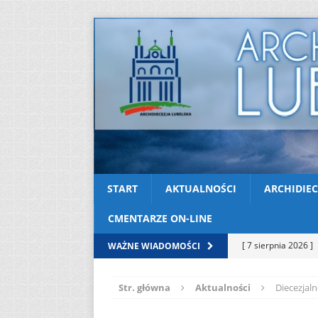
START
AKTUALNOŚCI
ARCHIDIEC
CMENTARZE ON-LINE
[ 7 sierpnia 2026 ]
WAŻNE WIADOMOŚCI
soboty
AKTUAL
Str. główna
Aktualności
Diecezjaln
[ 7 sierpnia 2026 ]
Kazimierskiej
AK