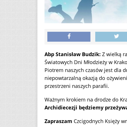
Abp Stanisław Budzik:
Z wielką r
Światowych Dni Młodzieży w Krako
Piotrem naszych czasów jest dla 
niepowtarzalną okazją do ożywien
przestrzeni naszych parafii.
Ważnym krokiem na drodze do Kr
Archidiecezji będziemy przeżyw
Zapraszam
Czcigodnych Księży wra