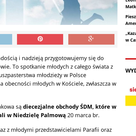
Matk
Pies
Amer
„Kaz
w Ca
adością i nadzieją przygotowujemy się do
wie. To spotkanie młodych z całego świata z
WY
duszpasterstwa młodzieży w Polsce
ia obecności młodych w Kościele, zwłaszcza w
akowa są
diecezjalne obchody ŚDM, które w
ali w Niedzielę Palmową
20 marca br.
z z młodymi przedstawicielami Parafii oraz