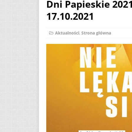
Dni Papieskie 202
[ 7 sierpnia 2026 ]
17.10.2021
(Mt 14, 22-33)
A
[ 7 sierpnia 2026 ]
Aktualności
,
Strona główna
Niedzielę zwykłą „
[ 7 sierpnia 2026 ]