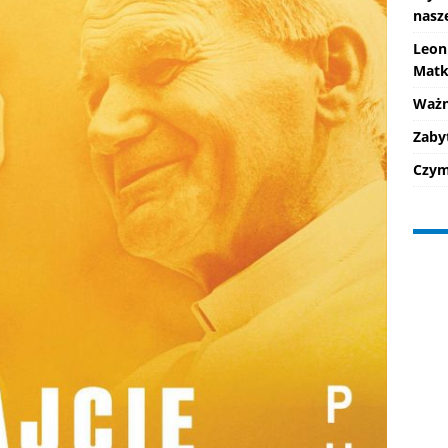
nasz
Leon
Matk
Ważne
Zaby
Czym 