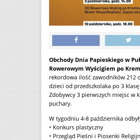
Obchody Dnia Papieskiego w Pu
Rowerowym Wyścigiem po Kre
rekordowa ilość zawodników 212 o
dzieci od przedszkolaka po 3 klas
Zdobywcy 3 pierwszych miejsc w ka
puchary.
W tygodniu 4-8 października odbyły
• Konkurs plastyczny
• Przegląd Pieśni i Piosenki Relig