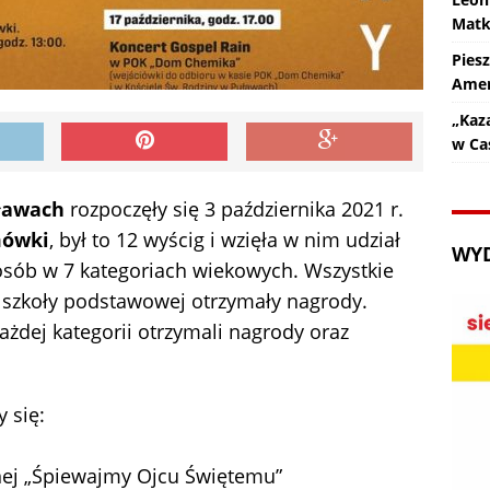
Matk
Pies
Amer
„Kaz
w Ca
ławach
rozpoczęły się 3 października 2021 r.
mówki
, był to 12 wyścig i wzięła w nim udział
WY
sób w 7 kategoriach wiekowych. Wszystkie
ę szkoły podstawowej otrzymały nagrody.
żdej kategorii otrzymali nagrody oraz
 się:
ijnej „Śpiewajmy Ojcu Świętemu”