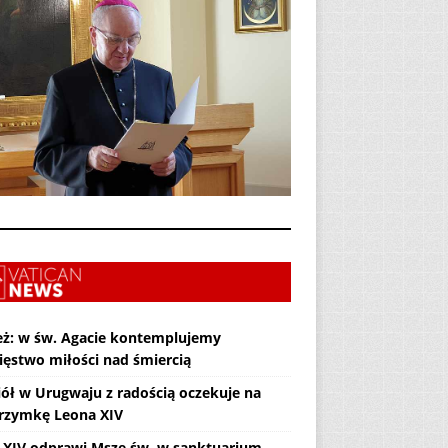
eż: w św. Agacie kontemplujemy
ięstwo miłości nad śmiercią
iół w Urugwaju z radością oczekuje na
grzymkę Leona XIV
 XIV odprawi Mszę św. w sanktuarium