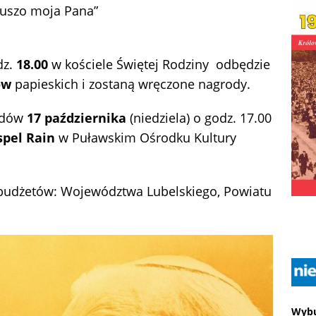
 duszo moja Pana”
dz.
18.00
w kościele Świętej Rodziny odbędzie
ów
papieskich i zostaną wręczone nagrody.
odów
17 października
(niedziela) o godz. 17.00
spel Rain
w Puławskim Ośrodku Kultury
 budżetów: Województwa Lubelskiego, Powiatu
Wybu