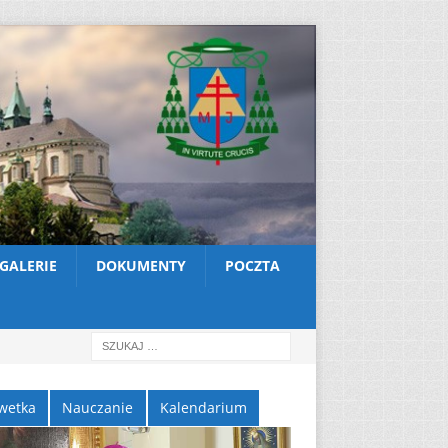
GALERIE
DOKUMENTY
POCZTA
wetka
Nauczanie
Kalendarium