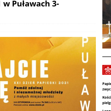
1 w Puławach 3-
Wiara eksperymentalna. TV lectio divina – XIX Niedziela zwykła „A”
KTUALNOŚCI
Pot, śpiew, duch – pielgrzymka. SPOTKANIA Z WIARĄ w 19
A (9.08.2026)
AKTUALNOŚCI
Zmarł ks. Ryszard Sowa
AKTUALNOŚCI
Papi
zwyc
Kośc
piel
Leon