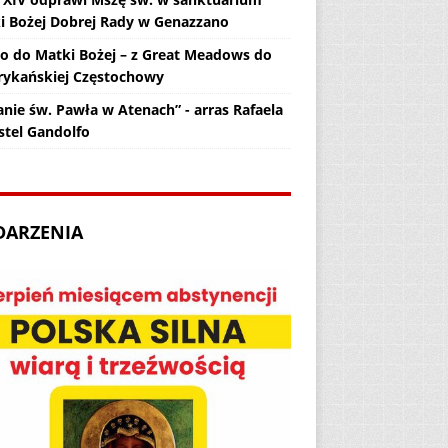
i Bożej Dobrej Rady w Genazzano
zo do Matki Bożej – z Great Meadows do
ykańskiej Częstochowy
anie św. Pawła w Atenach” - arras Rafaela
stel Gandolfo
DARZENIA