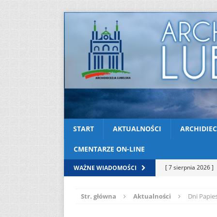
START
AKTUALNOŚCI
ARCHIDIEC
CMENTARZE ON-LINE
[ 7 sierpnia 2026 ]
WAŻNE WIADOMOŚCI
soboty
AKTUAL
Str. główna
Aktualności
Dni Papie
[ 7 sierpnia 2026 ]
Kazimierskiej
AK