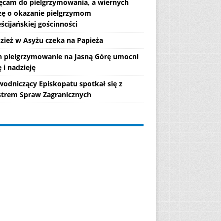
ęcam do pielgrzymowania, a wiernych
zę o okazanie pielgrzymom
ścijańskiej gościnności
zież w Asyżu czeka na Papieża
h pielgrzymowanie na Jasną Górę umocni
 i nadzieję
wodniczący Episkopatu spotkał się z
strem Spraw Zagranicznych