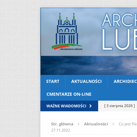
START
AKTUALNOŚCI
ARCHIDIEC
CMENTARZE ON-LINE
[ 3 sierpnia 2026 ]
WAŻNE WIADOMOŚCI
AKTUALNOŚCI
Str. główna
Aktualności
Co jest fi
[ 2 sierpnia 2026 ]
27.11.2022
[ 2 sierpnia 2026 ]