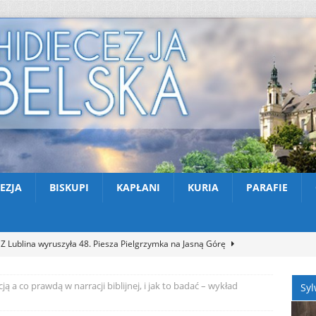
EZJA
BISKUPI
KAPŁANI
KURIA
PARAFIE
Z Lublina wyruszyła 48. Piesza Pielgrzymka na Jasną Górę
kcją a co prawdą w narracji biblijnej, i jak to badać – wykład
Syl
Nekrologi: śp. Jerzy Gasperski
AKTUALNOŚCI
Apel na miesiąc abstynencji – sierpień 2026
AKTUALNOŚCI