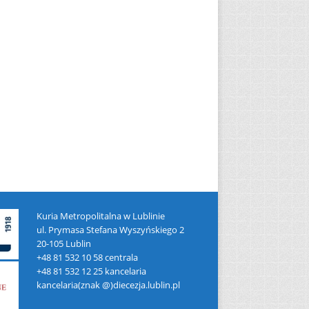
Kuria Metropolitalna w Lublinie
ul. Prymasa Stefana Wyszyńskiego 2
20-105 Lublin
+48 81 532 10 58 centrala
+48 81 532 12 25 kancelaria
kancelaria(znak @)diecezja.lublin.pl