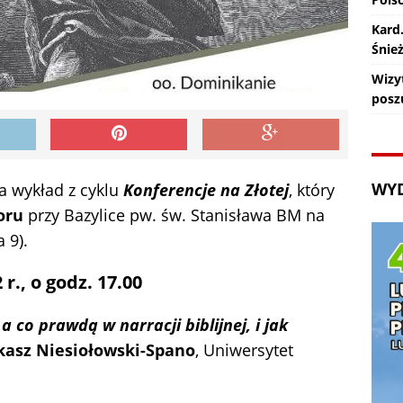
Kard
Śnie
Wizy
posz
WY
a wykład z cyklu
Konferencje na Złotej
, który
oru
przy Bazylice pw. św. Stanisława BM na
 9).
r., o godz. 17.00
 a co prawdą w narracji biblijnej, i jak
ukasz Niesiołowski-Spano
, Uniwersytet