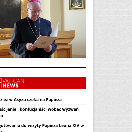
zież w Asyżu czeka na Papieża
eścijanie i konfucjaniści wobec wyzwań
ta
gotowania do wizyty Papieża Leona XIV w
ce