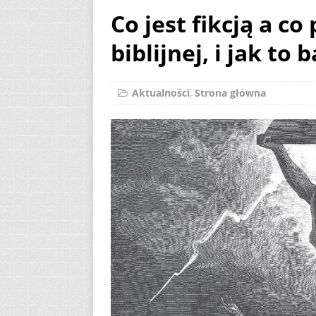
Co jest fikcją a c
[ 2 sierpnia 2026 ]
biblijnej, i jak to
12
AKTUALNOŚ
[ 6 sierpnia 2026 ]
Aktualności
,
Strona główna