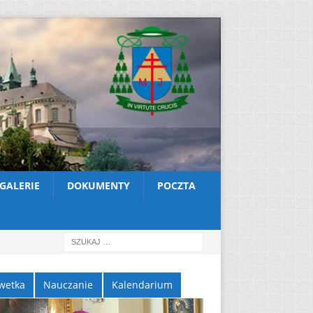
GALERIE
DOKUMENTY
POCZTA
wetka
Nauczanie
Kalendarium