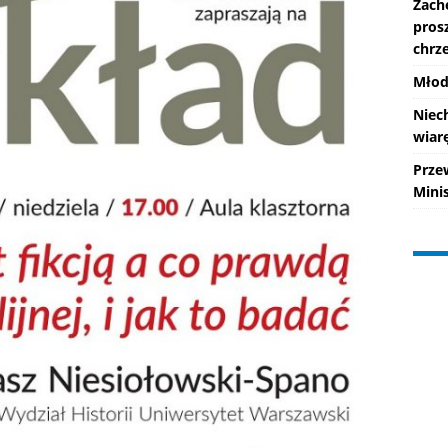
Zach
pros
chrze
Młod
Niec
wiarę
Prze
Mini